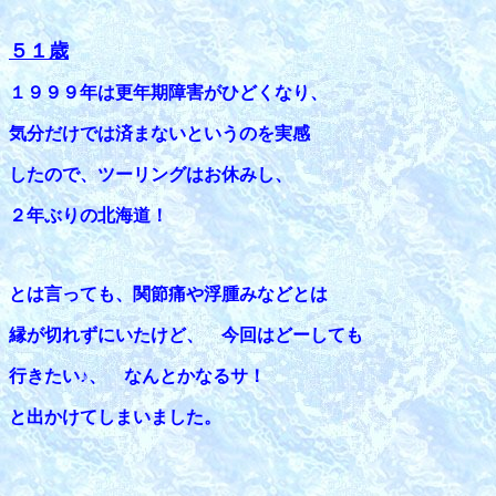
５１歳
１９９９年は更年期障害がひどくなり、
気分だけでは済まないというのを実感
したので、ツーリングはお休みし、
２年ぶりの北海道！
とは言っても、関節痛や浮腫みなどとは
縁が切れずにいたけど、 今回はどーしても
行きたい♪、 なんとかなるサ！
と出かけてしまいました。