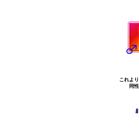
これより
同性