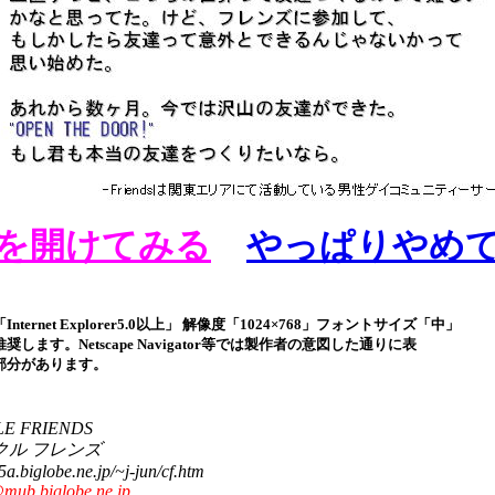
を開けてみる
やっぱりやめ
nternet Explorer5.0以上」 解像度「1024×768」フォントサイズ「中」
します。Netscape Navigator等では製作者の意図した通りに表
部分があります。
LE FRIENDS
クル フレンズ
a.biglobe.ne.jp/~j-jun/cf.htm
mub.biglobe.ne.jp