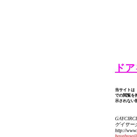
ドア
当サイトは「I
での閲覧を推奨
示されない
GAYCIRC
ゲイサー
http://www5
hayabusa@