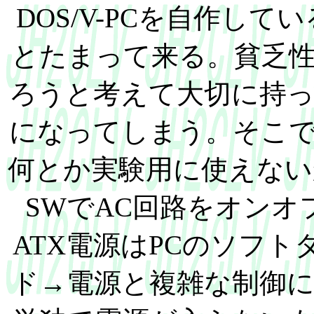
DOS/V-PCを自作して
とたまって来る。貧乏
ろうと考えて大切に持
になってしまう。そこ
何とか実験用に使えない
SWでAC回路をオン
ATX電源はPCのソフト
ド→電源と複雑な制御