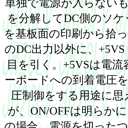
単独で電源が入らないも
を分解してDC側のソ
を基板面の印刷から拾ったもの
のDC出力以外に、+5VS
目を引く。+5VSは電
ーボードへの到着電圧
圧制御をする用途に思
が、ON/OFFは明らか
の場合、電源を切った