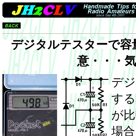
デジタルテスターで容
意・・・
デジ
する
が比
場合