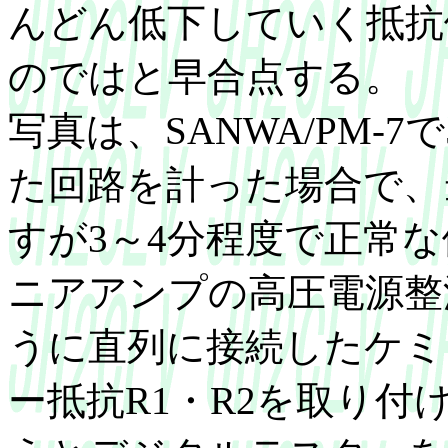
んどん低下していく抵抗
のではと早合点する。
写真は、SANWA/PM-7
た回路を計った場合で、
すが3～4分程度で正常
ニアアンプの高圧電源整
うに直列に接続したケミ
ー抵抗R1・R2を取り