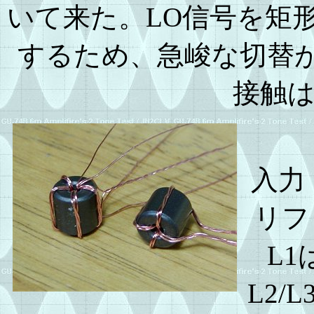
いて来た。LO信号を矩
するため、急峻な切替が
接触
入力ト
リファ
L
L2