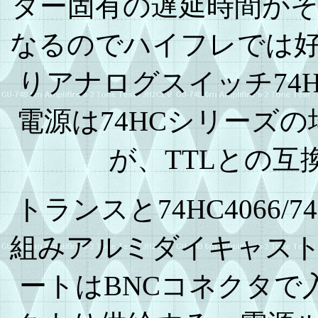
ター固有の遅延時間が
なるのでハイフレでは
りアナログスイッチ74H
電源は74HCシリーズ
が、TTLとの互
トランスと74HC4066/
組みアルミダイキャストケ
ートはBNCコネクタで