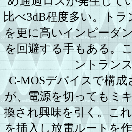
め通過ロスが発生している。M
比べ3dB程度多い。トラン
を更に高いインピーダ
を回避する手もある。こ
ントラン
C-MOSデバイスで構
が、電源を切ってもミ
換され興味を引く。これ
を挿入し放電ルートを