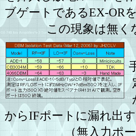
ブゲートであるEX-ORを
この現象は無く
からIFポートに漏れ出
（無入力ポー