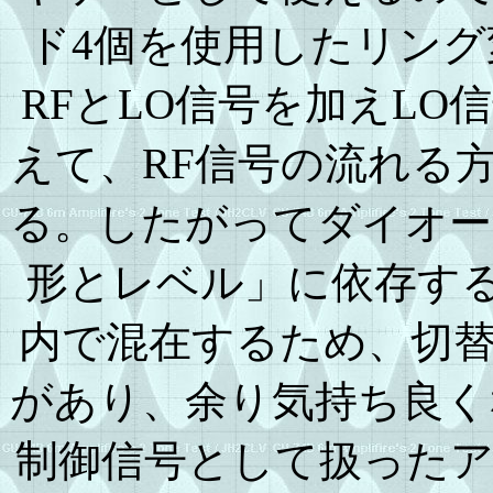
ド4個を使用したリン
RFとLO信号を加えL
えて、RF信号の流れる
る。したがってダイオー
形とレベル」に依存する
内で混在するため、切
があり、余り気持ち良く
制御信号として扱った