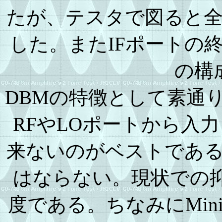
たが、テスタで図ると
した。またIFポートの
の構
DBMの特徴として素通
RFやLOポートから入
来ないのがベストであ
はならない。現状での抑
度である。ちなみにMinici