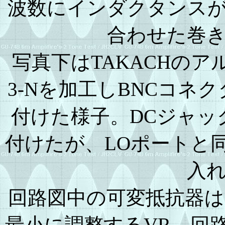
波数にインダクタンス
合わせた巻
写真下はTAKACHのア
3-Nを加工しBNCコネ
付けた様子。DCジャッ
付けたが、LOポートと
入
回路図中の可変抵抗器は
最小に調整するVR。回