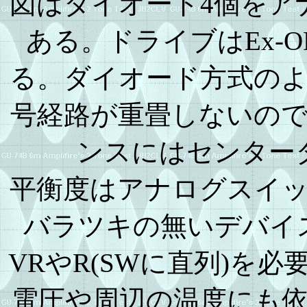
図はダイオード4個をア
ある。ドライブはEx-
る。ダイオード方式の
号経路が重畳しないの
ンスにはセンター
平衡度はアナログスイ
バラツキの無いデバイ
VRやR(SWに直列)を
電圧や周辺の温度にも