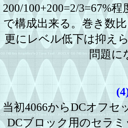
200/100+200=2/3
で構成出来る。巻き数比を
更にレベル低下は抑え
問題に
(
当初4066からDCオフ
DCブロック用のセラ