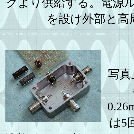
クより供給する。電源ル
を設け外部と高
写真
0.
は5