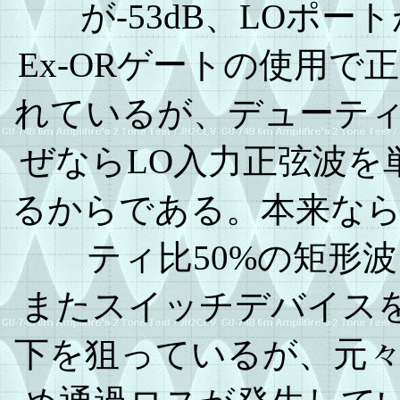
が-53dB、LOポートが
Ex-ORゲートの使用
れているが、デューティ
ぜならLO入力正弦波を
るからである。本来な
ティ比50%の矩形
またスイッチデバイス
下を狙っているが、元