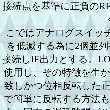
接続点を基準に正負のR
こではアナログスイッ
を低減する為に2個並
接続しIF出力とする。LO入
使用し、その特徴を生
致しかつ位相反転した
で簡単に反転する方法