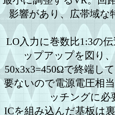
影響があり、広帯域な
LO入力に巻数比1:3
ップアップを図り、
50x3x3=450Ωで終
要ないので電源電圧相
ッチングに必
ICを組み込んだ基板は