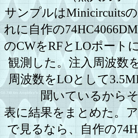
サンプルはMinicircuit
れに自作の74HC4066D
のCWをRFとLOポート
観測した。注入周波数を
周波数をLOとして3.5MH
聞いているから
表に結果をまとめた。
で見るなら、自作の74H