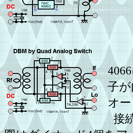
40
子が
オー
接