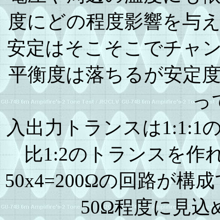
度にどの程度影響を与
安定はそこそこでチャ
平衡度は落ちるが安定
っ
入出力トランスは1:1:
比1:2のトランスを作
50x4=200Ωの回路が
50Ω程度に見込