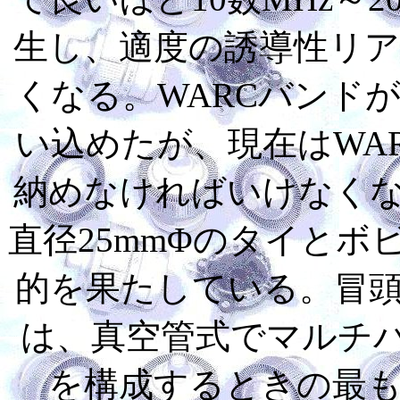
生し、適度の誘導性リ
くなる。WARCバンドが
い込めたが、現在はWA
納めなければいけなくな
直径25mmΦのタイと
的を果たしている。冒頭
は、真空管式でマルチバ
を構成するときの最