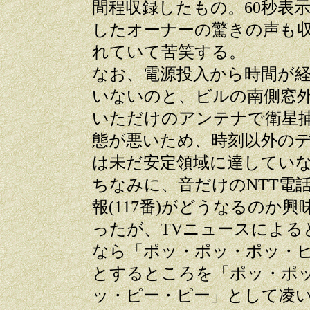
間程収録したもの。60秒表
したオーナーの驚きの声も
れていて苦笑する。
なお、電源投入から時間が
いないのと、ビルの南側窓
いただけのアンテナで衛星
態が悪いため、時刻以外の
は未だ安定領域に達してい
ちなみに、音だけのNTT電
報(117番)がどうなるのか興
ったが、TVニュースによる
なら「ポッ・ポッ・ポッ・
とするところを「ポッ・ポ
ッ・ピー・ピー」として凌