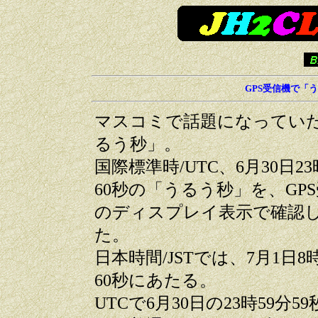
GPS受信機で「うるう
マスコミで話題になってい
るう秒」。
国際標準時/UTC、6月30日23
60秒の「うるう秒」を、GP
のディスプレイ表示で確認
た。
日本時間/JSTでは、7月1日8時
60秒にあたる。
UTCで6月30日の23時59分5