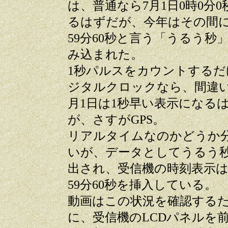
は、普通なら7月1日0時0分0
るはずだが、今年はその間に
59分60秒と言う「うるう秒
み込まれた。
1秒パルスをカウントするだ
ジタルクロックなら、間違い
月1日は1秒早い表示になる
が、さすがGPS。
リアルタイムなのかどうか
いが、データとしてうるう
出され、受信機の時刻表示
59分60秒を挿入している。
動画はこの状況を確認する
に、受信機のLCDパネルを前