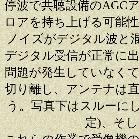
停波で共聴設備のAGC
ロアを持ち上げる可能
ノイズがデジタル波と混
デジタル受信が正常に
問題が発生していなく
切り離し、アンテナは
う。写真下はスルーにし
定)、そし