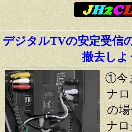
デジタルTVの安定受信の
撤去しよう(J
①今
ナロ
の場
ナロ