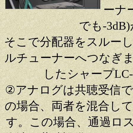
ーナ
でも-3d
そこで分配器をスルー
ルチューナーへつなぎ
したシャープLC-
②アナログは共聴受信
の場合、両者を混合し
す。この場合、通過ロス(