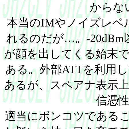
からな
本当のIMやノイズレベル
れるのだが…。-20dB
が顔を出してくる始末
ある。外部ATTを利用
あるが、スペアナ表示
信憑
適当にポンコツである