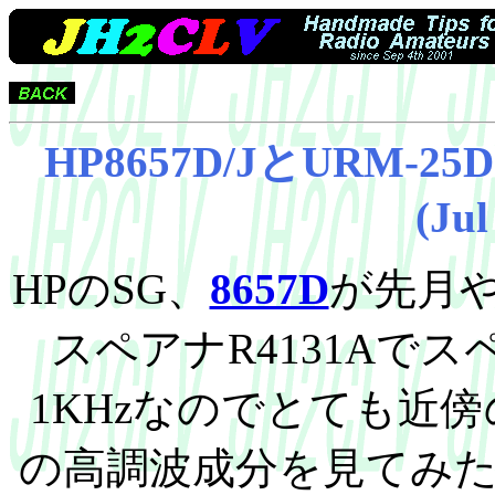
HP8657D/JとURM
(Jul
HPのSG、
8657D
が先月
スペアナR4131Aで
1KHzなのでとても近傍
の高調波成分を見てみ