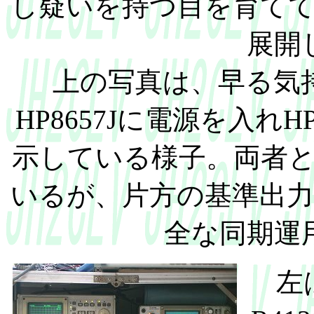
し疑いを持つ目を育て
展開
上の写真は、早る気
HP8657Jに電源を入れ
示している様子。両者
いるが、片方の基準出
全な同期運
左は