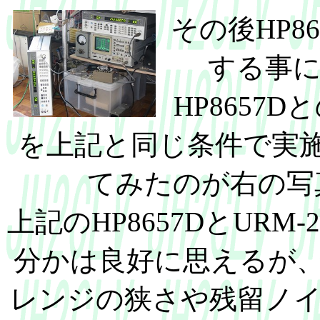
その後HP86
する事
HP8657D
を上記と同じ条件で実
てみたのが右の写
上記のHP8657DとUR
分かは良好に思えるが
レンジの狭さや残留ノ