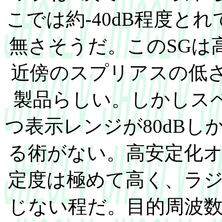
こでは約-40dB程度と
無さそうだ。このSGは
近傍のスプリアスの低
製品らしい。しかしスペ
つ表示レンジが80dB
る術がない。高安定化
定度は極めて高く、ラ
じない程だ。目的周波