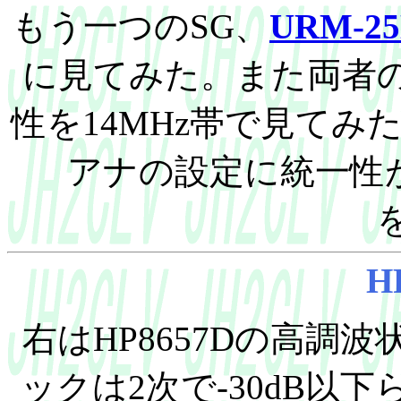
もう一つのSG、
URM-2
に見てみた。また両者
性を14MHz帯で見て
アナの設定に統一性
H
右はHP8657Dの高調
ックは2次で-30dB以