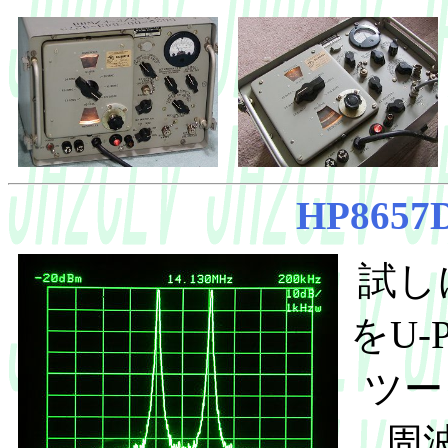
HP8657
試しに
をU-
ツー
周