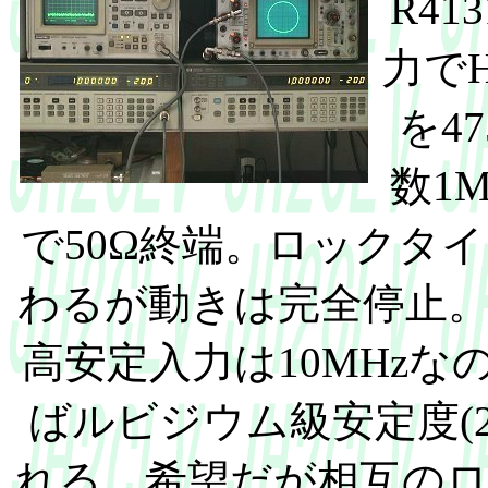
R41
力でH
を4
数1M
で50Ω終端。ロックタ
わるが動きは完全停止
高安定入力は10MHzな
ばルビジウム級安定度(2×1
れる。希望だが相互の