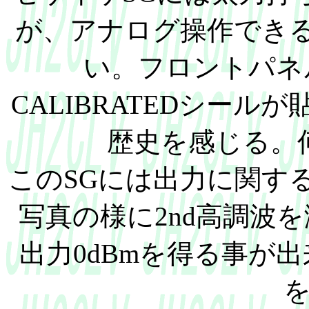
が、アナログ操作でき
い。フロントパネ
CALIBRATEDシールが
歴史を感じる。
このSGには出力に関す
写真の様に2nd高調波
出力0dBmを得る事が