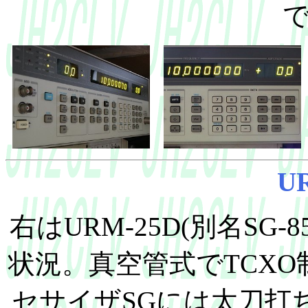
U
右はURM-25D(別名SG-
状況。真空管式でTCXO
セサイザSGには太刀打