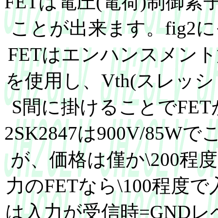
FETは電圧(電荷)制御
ことが出来ます。fig
FETはエンハンスメント型
を使用し、Vth(スレッ
S間に掛けることでFET
2SK2847は900V/8
が、価格は僅か\200
力のFETなら\100程度
は入力が受信時=GNDレ