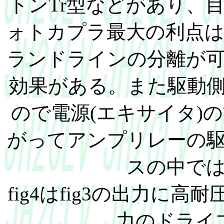
トンTr型などがあり、
ォトカプラ最大の利点
ランドラインの分離が
効果がある。また駆動側
ので電源(エキサイタ)
がってアンプリレーの
スの中で
fig4はfig3の出力に
力のドライ