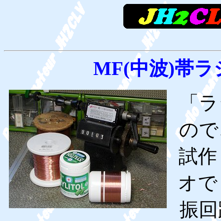
MF(中波)帯
「ラ
ので
試作
オで
振回