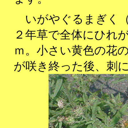
いがやぐるまぎく（毬
２年草で全体にひれ
ｍ。小さい黄色の花
が咲き終った後、刺