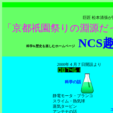
巨匠 松本清張
「京都祇園祭りの淵源だ
NCS
科学&歴史を楽しむホームページ
2000年４月７日開設より
科学の話
静電モータ・ブランコ
スライム・熱気球
蒸気タービン
アンテナの話