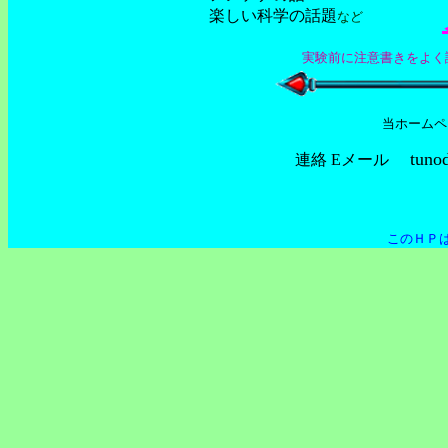
楽しい科学の話題
など
実験前に注意書きを
よく
当ホームペ
tuno
連絡 Eメール
このＨＰ