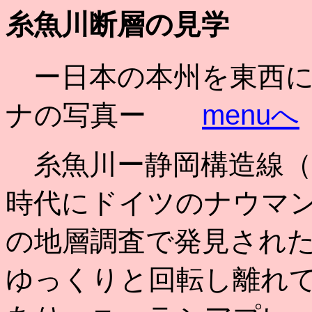
糸魚川断層の見学
ー
日本の本州を東西
ナの写真
ー
menu
へ
糸魚川
ー
静岡構造線
時代にドイツのナウマ
の地層調査で発見され
ゆっくりと回転し離れ