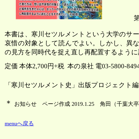
本書は、寒川セツルメントという大学のサ
哀惜の対象として読んでよい。しかし、異
の見方
を
同時代
を
捉え直し再配置するように
定価 本体
2,700
円
+
税
本の泉社 電
03-5800-849
「寒川セツルメント史」出版プロジェクト編 
＊
お知らせ ページ作成
2019.1.25
角田（千葉大卒
menuへ戻る