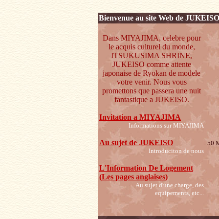
Bienvenue au site Web de JUKEIS
Dans MIYAJIMA, celebre pour
le acquis culturel du monde,
ITSUKUSIMA SHRINE,
JUKEISO comme attente
japonaise de Ryokan de modele
votre venir. Nous vous
promettons que passera une nuit
fantastique a JUKEISO.
Invitation a MIYAJIMA
Informations sur MIYAJIMA
Au sujet de JUKEISO
50 M
Introduciton de nous
L'Information De Logement
(Les pages anglaises)
Au sujet d'une charge, des
equipements, etc...