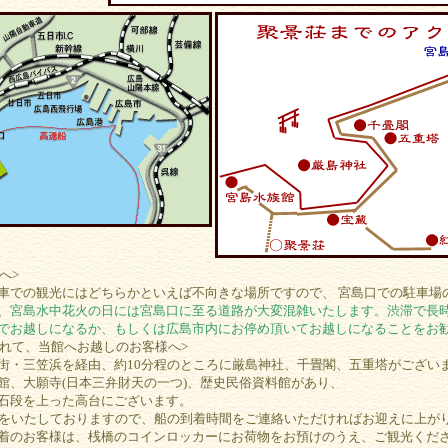
へ>
での観光にはどちらかといえば不向きな場所ですので、 宮島口での駐車場
、宮島水中花火の日には宮島口に至る道路が大変混雑いたします。渋滞で長
でお越しになるか、もしくは広島市内にお停め頂いてお越しになることをお
されて、当館へお越しのお客様へ>
・三笠浜を経由、約10分程のところに厳島神社、千畳閣、五重塔がござい
、大願寺(日本三弁財天の一つ)、歴史民俗資料館があり、
石段を上った高台にございます。
の送迎をいたしておりますので、船の到着時間をご連絡いただければお迎えに上が
のお客様は、桟橋のコインロッカーにお荷物をお預けのうえ、ご観光くだ