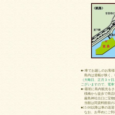
■<車でお越しのお客様
島内は道幅が狭く、車
（大晦日、正月３ヶ日
ございますので、電車
■<最初に島内観光を
桟橋から徒歩で商店街
厳島神社出口に宝物館
当館は同資料館前の
■15:00以降は車
なお、お早めにご到着