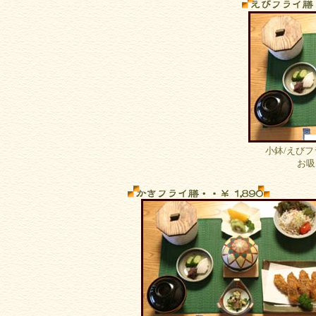
小鉢/えびフ
お吸