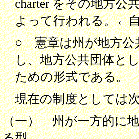
charter をその地
よって行われる。←
○ 憲章は州が地方公
し、地方公共団体と
ための形式である。
現在の制度としては次
（一） 州が一方的に
る型