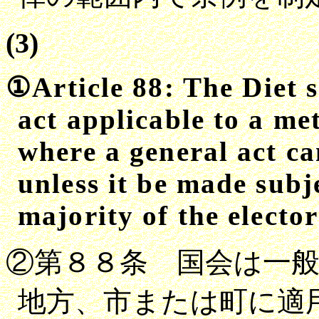
(3)
①
Article
88
: The Diet s
act applicable to a me
where a general act c
unless it be made subj
majority of the electo
②第８８条 国会は一
地方、市または町に適