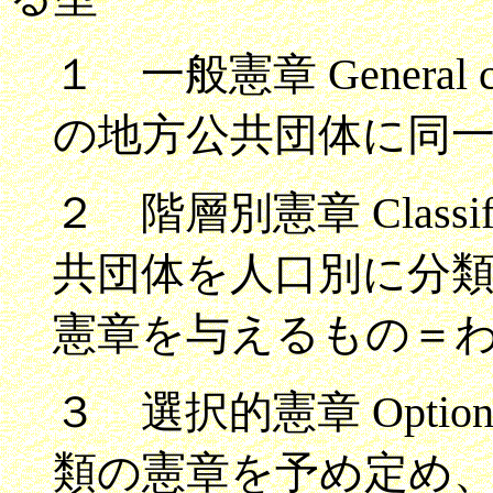
１ 一般憲章 General
の地方公共団体に同
２ 階層別憲章 Classif
共団体を人口別に分
憲章を与えるもの＝
３ 選択的憲章 Option
類の憲章を予め定め