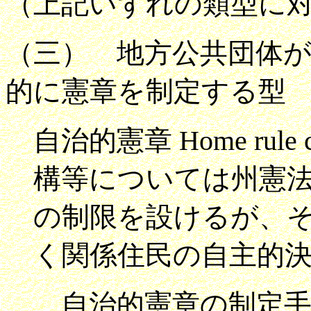
（上記いずれの類型に
（三） 地方公共団体
的に憲章を制定する型
自治的憲章 Home rul
構等については州憲
の制限を設けるが、
く関係住民の自主的
自治的憲章の制定手