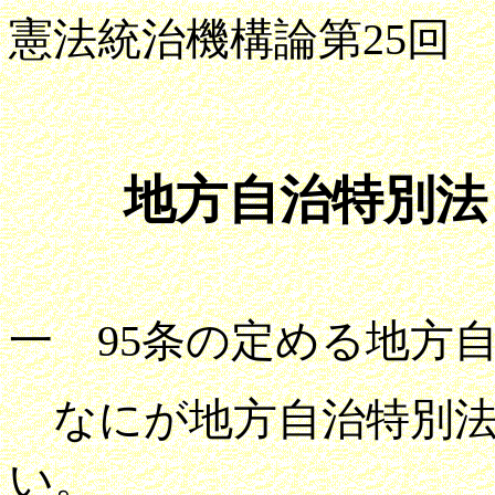
憲法統治機構論第25回
甲
地方自治特別法
一 95条の定める地方
なにが地方自治特別法
い。