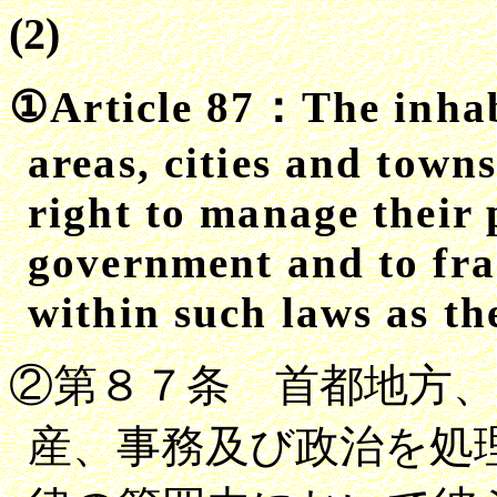
(2)
①
Article
87：
The inhab
areas
,
cities and towns 
right to manage their
government and to fra
within such laws as th
②第８７条 首都地方
産、事務及び政治を処