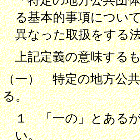
「特定の地方公共団
る基本的事項につい
異なった取扱をする
上記定義の意味する
（一） 特定の地方公
る。
１ 「一の」とある
い。