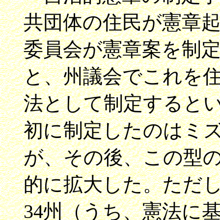
共団体の住民が憲章
委員会が憲章案を制
と、州議会でこれを
法として制定すると
初に制定したのはミズ
が、その後、この型
的に拡大した。ただし
34州（うち、憲法に