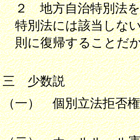
２ 地方自治特別法
特別法には該当しな
則に復帰することだ
三 少数説
（一） 個別立法拒否