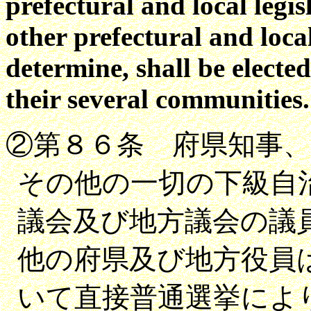
prefectural and local legis
other prefectural and local
determine
,
shall be electe
their several communities
.
②第８６条 府県知事
その他の一切の下級自
議会及び地方議会の議
他の府県及び地方役員
いて直接普通選挙によ