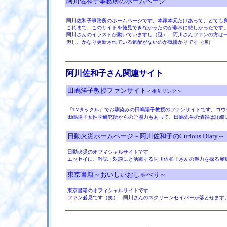
阿川佐和子事務所のホームページ
阿川佐和子事務所のホームページです。本家本元だけあって、とても
これまで、このサイトを発見できなかったのが非常に悲しかったです
阿川さんのイラストが動いていますし（謎）、阿川さんファンの方は
但し、かなり更新されている気配がないのが気掛かりです（涙）
阿川佐和子さん関連サイト
田嶋洋子教授ファンサイト
＜相互リンク＞
『TVタックル』でお馴染みの田嶋陽子教授のファンサイトです。
コウ
田嶋陽子女性学研究所からのご協力もあって、田嶋先生の情報は詳細
日動火災ホームページ～阿川佐和子のCurious Diary～
日動火災のオフィシャルサイトです
エッセイに、雑誌・対談にと活躍する阿川佐和子さんの魅力を探る展
東京書籍～おいしいおしゃべり～
東京書籍のオフィシャルサイトです
ファン必見です（笑） 阿川さんのスクリーンセイバーが落とせます