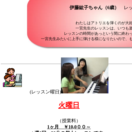
伊藤紘子ちゃん（6歳）
レッ
わたしはアトリエを弾くのが大
一宮先生のレッスンは、いつも
レッスンの時間があっという間に終わ
一宮先生みたいに上手に弾ける様になりたいので、
(レッスン曜日)
火曜日
（授業料）
1ヶ月 ￥10,0００～