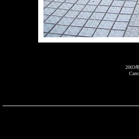
200
Cano