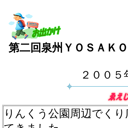
第二回泉州ＹＯＳＡＫ
２００５
りんくう公園周辺でくり