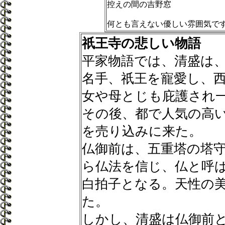
控えの間の吉野窓
何とも言えない優しい雰囲気で
祇王寺の悲しい物語
平家物語では、清盛は
名手、祇王を寵愛し、
女や母とじも庇護され
その後、都で人気の高
を売り込みに来た。
仏御前は、五重塔の塔
ら仏法を信じ、仏と呼ば
白拍子となる。天性の
た。
しかし、清盛は仏御前