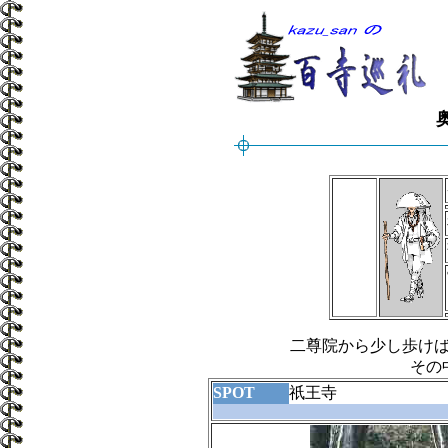
二尊院から少し歩け
その
SPOT
祇王寺