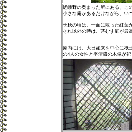
嵯峨野の奥まった所にある、こ
小さな庵があるだけながら、い
晩秋の頃は、一面に散った紅葉
それ以外の時は、苔むす庭が最
庵内には、大日如来を中心に祇王
の4人の女性と平清盛の木像が