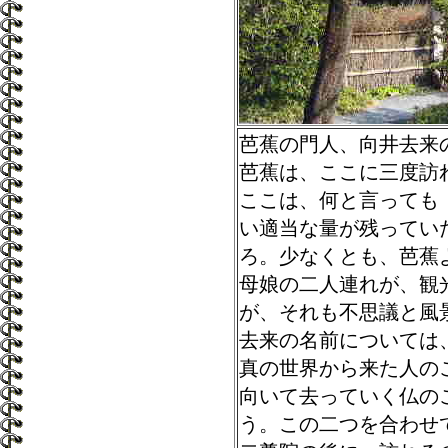
芭蕉の門人、向井去来
芭蕉は、ここに三度訪
ここは、何と言っても
い適当な量が残ってい
ろ。少なくとも、芭蕉
母娘の二人連れが、観
が、それも不思議と風
去来の名前については
真の世界から来た人の
向いて去っていく仏の
う。この二つを合わせ