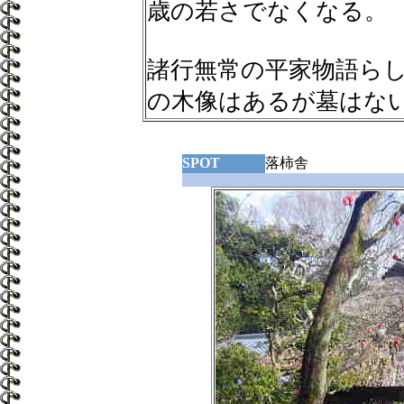
歳の若さでなくなる。
諸行無常の平家物語ら
の木像はあるが墓はな
SPOT
落柿舎