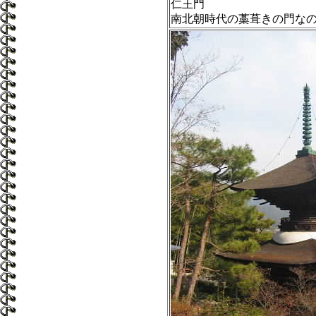
仁王門
南北朝時代の藁葺きの門な