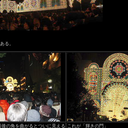
である。
最後の角を曲がるとついに見える
これが「輝きの門」