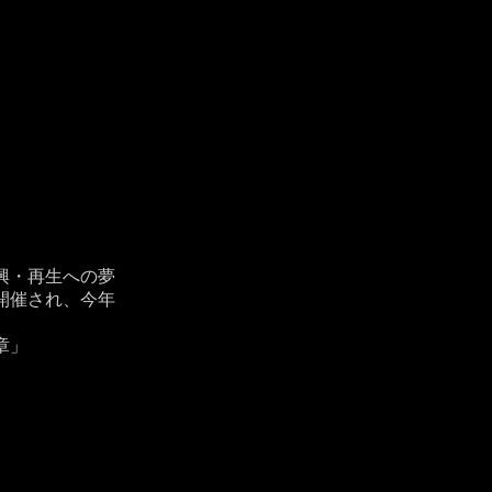
興・再生への夢
開催され、今年
章」