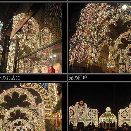
ンのお店に．．．
光の回廊