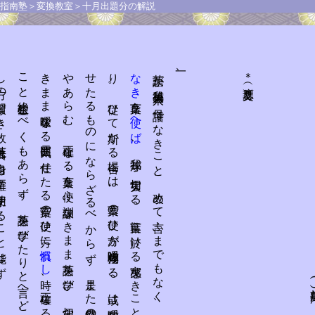
＊（解説）
(石井さん)
ず
。
ず
英語を
ま
に
英語を
英語は
我等日本人に
と
り
て
母語に
非ず
。
我等、
母語に
非ざ
る
言葉を
使は
ば
言葉に
切實な
る
實感あ
ら
ざ
る
が
故に
無責任に
し
て
情緒的な
る
言葉遣ひ
に
な
ら
ざ
る
べ
か
ら
ず
。
正確な
る
言葉遣ひ
に
慣熟せ
ざ
る
内に
三、
(則天去私さん)
学（＝學）
び
て
も
言葉を
正確に
話す
習慣無き
が
故に
英語も
正確に
は
使ふ
能は
慣れてしまはば
学（＝學）
生涯
国（＝國）
び
て
切實な
る
實感な
き
ま
に
情緒的な
る
言葉遣ひ
語を
正確に
話す
こ
と
能は
。