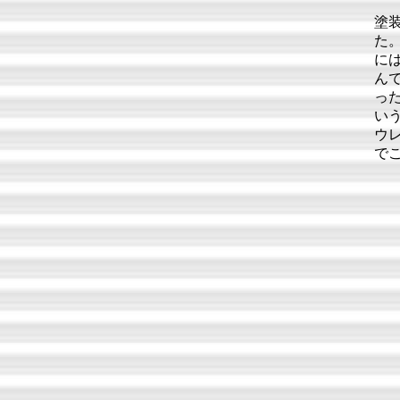
塗
た
に
ん
っ
い
ウ
で