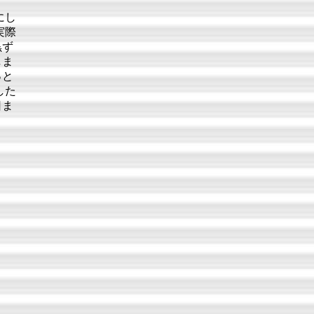
にし
実際
黒ず
しま
っと
した
日ま