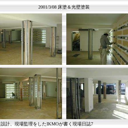
2001/3/08 床塗＆光壁塗装
装設計、現場監理をしたIKMOが書く現場日誌7