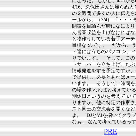
になった。 しかし、4/21
4/16、久保田さんは帰らぬ
の２週間で多くの人に伝えら
ールから。（3/4） 「・・・
開設を目論んだ時になにより
ん営業収益を上げなければな
と物作りしている若手アーテ
目標な のです。 だから、
ト達にはうちのパソコ ン、
りでいます。 そして、この
トサーバーを立ち上げ、たぶ
情報発進をする予定ですが、そ
で提供し、必要とあればメー
います。 そうして、時間を
の場を作 れればと考えてい
別休日というのを考えて い
りますが、他に特定の作家さ
スト同士の交流会を開くなど
よ。 DJとVJを招いてク
なぁ 、なんて考えているっ
PRE