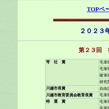
TOPペ
２０２３
第２３回 
穹 社 賞
毛筆
毛筆
硬筆
研究
川越市長賞
自由
川越市教育委員会教育長賞
毛筆
特 選 賞
毛筆
毛筆