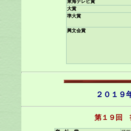
東海テレビ賞
大賞
準大賞
興文会賞
２０１９
第１９回 