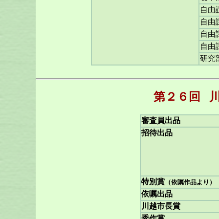
自由
自由
自由
自由
研究
第２６回
審査員出品
招待出品
特別賞
（依嘱作品より）
依嘱出品
川越市長賞
秀作賞