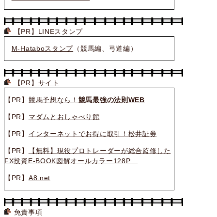
【PR】LINEスタンプ
M-Hataboスタンプ
（競馬編、弓道編）
【PR】
サイト
【PR】
競馬予想なら！
競馬最強の法則WEB
【PR】
マダムとおしゃべり館
【PR】
インターネットでお得に取引！松井証券
【PR】
【無料】現役プロトレーダーが総合監修した
FX投資E-BOOK図解オールカラー128P
【PR】
A8.net
免責事項