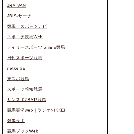
JRA-VAN
JBIS-サーチ
競馬 - スポーツナビ
スポニチ競馬Web
デイリースポーツ online競馬
日刊スポーツ競馬
netkeiba
東スポ競馬
スポーツ報知競馬
サンスポZBAT!競馬
競馬実況web｜ラジオNIKKEI
競馬ラボ
競馬ブックWeb