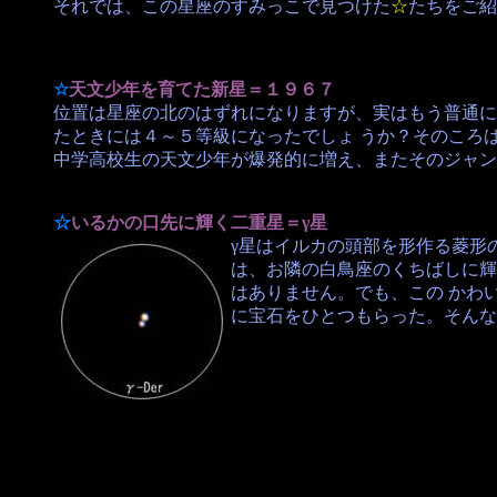
それでは、この星座のすみっこで見つけた
☆
たちをご紹
☆
天文少年を育てた新星＝１９６７
位置は星座の北のはずれになりますが、実はもう普通に
たときには４～５等級になったでしょ うか？そのころ
中学高校生の天文少年が爆発的に増え、またそのジャン
☆
いるかの口先に輝く二重星＝γ星
γ星はイルカの頭部を形作る菱形
は、お隣の白鳥座のくちばしに輝
はありません。でも、この かわ
に宝石をひとつもらった。そんな