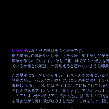
いるか座
は夏と秋の境目を泳ぐ星座です。
夏の星座は白鳥座やわし座、さそり座、射手座などがそ
星座が作られています。 そして北半球で第２の光度を
でいるか座と矢座は、一度覚えると忘れないような印象
この星座になっているイルカ、もちろんあの海にいるイ
琴座の琴は、ヘルメスが作りアポロンの手に渡りオルペ
崇拝しつづけ、ついには ディオニソスに殺されてしま
の住人であるアリオンの手に渡ります。アリオンもオル
このアリオンがシチリア島で歌ったお礼に沢山の宝物を
を引きながら海に飛び込みましたが 、これを助け、陸