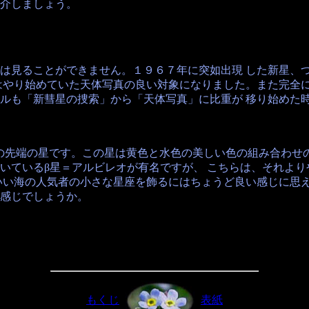
介しましょう。
は見ることができません。１９６７年に突如出現 した新星、
はやり始めていた天体写真の良い対象になりました。また完全に
ルも「新彗星の捜索」から「天体写真」に比重が 移り始めた
の先端の星です。この星は黄色と水色の美しい色の組み合わせ
いているβ星＝アルビレオが有名ですが、 こちらは、それよ
いい海の人気者の小さな星座を飾るにはちょうど良い感じに思
感じでしょうか。
もくじ
表紙