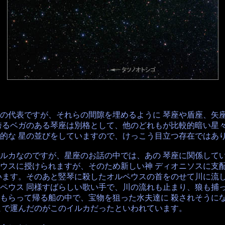
の代表ですが、それらの間隙を埋めるように 琴座や盾座、矢
誇るベガのある琴座は別格として、他のどれもが比較的暗い星々
的な 星の並びをしていますので、けっこう目立つ存在ではあ
ルカなのですが、星座のお話の中では、あの 琴座に関係して
ウスに授けられますが、そのため新しい神 ディオニソスに支
います。そのあと竪琴に殺したオルペウスの首をのせて川に流し
ペウス 同様すばらしい歌い手で、川の流れも止まり、狼も捕
もらって帰る船の中で、宝物を狙った水夫達に 殺されそうに
まで運んだのがこのイルカだったといわれています。