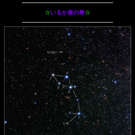
☆
いるか座の巻
☆