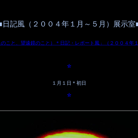
■日記風（２００４年１月～５月）展示室
星のこと、望遠鏡のこと）＊日記・レポート風」（２００４年
☆
１月１日＊初日
☆