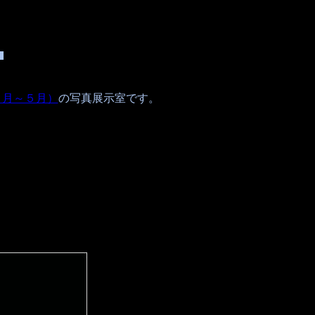
■
１月～５月）
の写真展示室です。