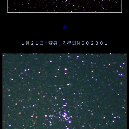
☆
１月２１日＊変身する星団ＮＧＣ２３０１