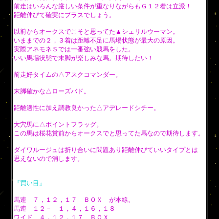
前走はいろんな厳しい条件が重なりながらもＧ１２着は立派！
距離伸びて確実にプラスでしょう。
以前からオークスでこそと思ってた▲シェリルウーマン。
いままでの２，３着は距離不足に馬場状態が最大の原因。
実際アネモネＳでは一番強い競馬をした。
いい馬場状態で末脚が楽しみな馬。期待したい！
前走好タイムの△アスクコマンダー。
末脚確かな△ローズバド。
距離適性に加え調教良かった△アデレードシチー。
大穴馬に△ポイントフラッグ。
この馬は桜花賞前からオークスでと思ってた馬なので期待します。
ダイワルージュは折り合いに問題あり距離伸びていいタイプとは
思えないので消します。
『買い目』
馬連 ７，１２，１７ ＢＯＸ が本線。
馬連 １２－ １，４，１６，１８
ワイド ４，１２，１７ ＢＯＸ