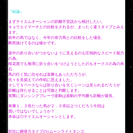
『結論』
まずテイエムオーシャンの距離不安説から検討したい。
キョウエイマーチとの比較をされるが、まったく違うタイプとみえ
ます。
前年の馬ではなく、今年の有力馬との比較をした場合、
断然抜けてるのは確かです。
道中の折り合いがつかないように見えるのも圧倒的なスピード能力
の為。
桜花賞でも無理に折り合いをつけようとしたのもオークスの為の布
石。
馬の行く気に任せれば楽勝もあっただろうが、
先々を見据えての作戦に思えました。
そしてＳペースならば折り合いを欠くシーンは見られるだろうが
距離は持たせることは可能と判断します。
実際にダンシングブレーヴ産駒は産駒の平均勝ち距離が最長。
単勝１．３倍だった馬が２．０倍以上つくだろう今回は
買いではないでしょうか？
本命は◎テイエムオーシャンとします。
対抗に瞬発力タイプの○ムーンライトタンゴ。