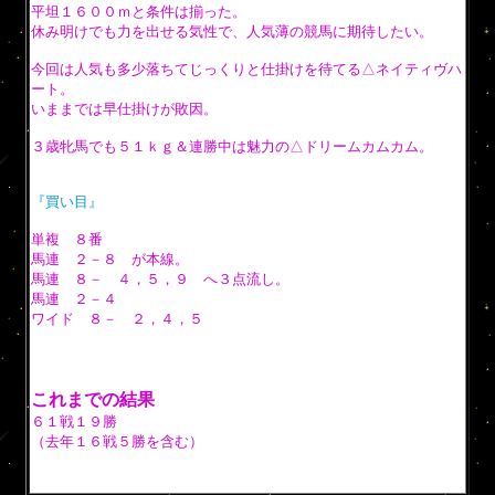
平坦１６００ｍと条件は揃った。
休み明けでも力を出せる気性で、人気薄の競馬に期待したい。
今回は人気も多少落ちてじっくりと仕掛けを待てる△ネイティヴハ
ート。
いままでは早仕掛けが敗因。
３歳牝馬でも５１ｋｇ＆連勝中は魅力の△ドリームカムカム。
『買い目』
単複 ８番
馬連 ２－８ が本線。
馬連 ８－ ４，５，９ へ３点流し。
馬連 ２－４
ワイド ８－ ２，４，５
これまでの結果
６１戦１９勝
（去年１６戦５勝を含む）