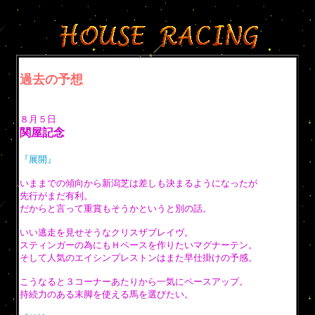
過去の予想
８月５日
関屋記念
『展開』
いままでの傾向から新潟芝は差しも決まるようになったが
先行がまだ有利。
だからと言って重賞もそうかというと別の話。
いい逃走を見せそうなクリスザブレイヴ。
スティンガーの為にもＨペースを作りたいマグナーテン。
そして人気のエイシンプレストンはまた早仕掛けの予感。
こうなると３コーナーあたりから一気にペースアップ。
持続力のある末脚を使える馬を選びたい。