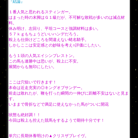
『結論』
１番人気と思われるスティンガー。
はまった時の末脚はＧ１級だが、不可解な敗戦が多いのは減点材
料。
休み明け、左回り、平坦コースと強調材料は多い。
５７ｋｇもちょうどいいハンデだろう。
鞍上も仕掛けどころを間違えない蛯名騎手。
しかしここは安定感との妙味を考え○評価にしたい。
もう１頭の人気エイシンプレストン。
この馬も連勝中は恐いが、鞍上に不安。
展開からも無印にしたい。
ここは穴狙いで行きます！
本命は近走充実の◎キングオブサンデー。
前走は敗れたが、鞭を打った瞬間の一伸びに距離不安はないと見ま
す。
いままで骨折などで満足に使えなかった馬がついに開花
状態も絶好調！！
今回は鞍上も控えた競馬をするようで期待十分です！
単穴に長期休養明けの▲クリスザブレイヴ。