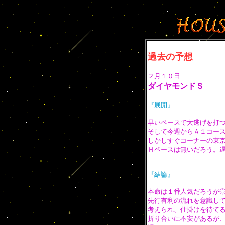
過去の予想
２月１０日
ダイヤモンドＳ
『展開』
早いペースで大逃げを打
そして今週からＡ１コー
しかしすぐコーナーの東
Ｈペースは無いだろう。
『結論』
本命は１番人気だろうが
先行有利の流れを意識し
考えられ、仕掛けを待て
折り合いに不安があるが