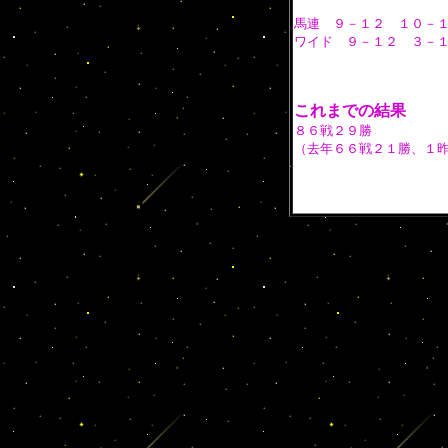
馬連 ９－１２ １０－
ワイド ９－１２ ３－
これまでの結果
８６戦２９勝
（去年６６戦２１勝、１