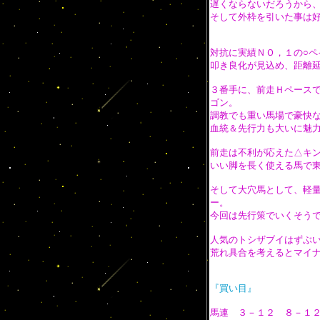
遅くならないだろうから
そして外枠を引いた事は
対抗に実績ＮＯ，１の○ペ
叩き良化が見込め、距離
３番手に、前走Ｈペース
ゴン。
調教でも重い馬場で豪快
血統＆先行力も大いに魅
前走は不利が応えた△キ
いい脚を長く使える馬で
そして大穴馬として、軽
ー。
今回は先行策でいくそう
人気のトシザブイはずぶ
荒れ具合を考えるとマイ
『買い目』
馬連 ３－１２ ８－１