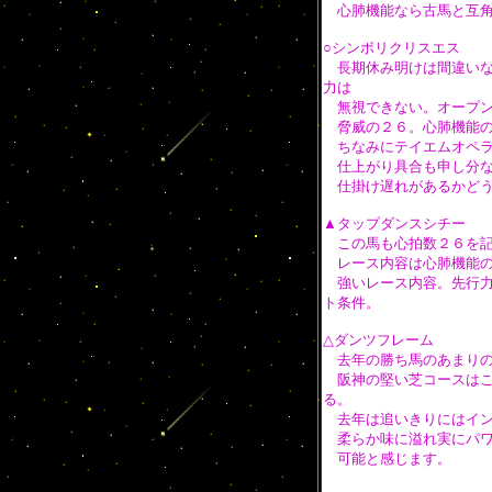
心肺機能なら古馬と互角
○シンボリクリスエス
長期休み明けは間違いな
力は
無視できない。オープン
脅威の２６。心肺機能の
ちなみにテイエムオペラ
仕上がり具合も申し分な
仕掛け遅れがあるかどう
▲タップダンスシチー
この馬も心拍数２６を記
レース内容は心肺機能の
強いレース内容。先行力
ト条件。
△ダンツフレーム
去年の勝ち馬のあまりの
阪神の堅い芝コースはこ
る。
去年は追いきりにはイン
柔らか味に溢れ実にパワ
可能と感じます。