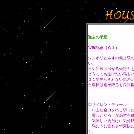
過去の予想
宝塚記念（Ｇ１）
シンボリとネオの最上級
い。
早めに抜け出せる先行力
どうしても逃げたい馬も
Ｇ１で勝ちきれない馬の
土曜日は雨が降るも良回
◎サイレントディール
いまだ全力を出し切った
厳しいだろうが馬体を併
気難しい馬だけに気分良
馬にうむ言わせず豪快に
も。