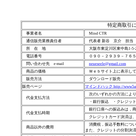
特定商取引
事業者名
Mind CTR
通信販売業務責任者
代表者 新谷 京介 担当
所 在 地
大阪市東淀川区東中島1-5-25
電話番号
０９０－２９３９－７６５
問い合わせ先
e-mail
neueseele@gmail.com
商品の価格
Ｗｅｂサイト上に表示して
販売方法
ダウンロード販売
販売ページ
マインドハック http://www5a.big
次のいずれかの方法により
代金支払方法
・銀行振込 ・クレジット
銀行口座への振込みは，商
代金支払時期
クレジットカード決済は、
消費税，振込手数料につい
商品以外の費用
また、クレジットの分割決