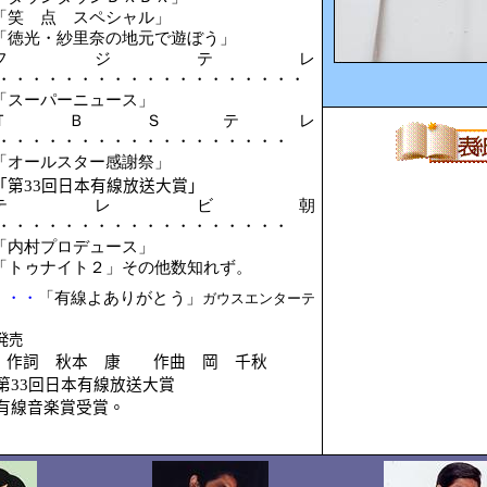
「笑 点 スペシャル」
「徳光・紗里奈の地元で遊ぼう」
フジテレ
・・・・・・・・・・・・・・・・・・・
「スーパーニュース」
ＴＢＳテレ
・・・・・・・・・・・・・・・・・・
「オールスター感謝祭」
「第
33
回日本有線放送大賞」
テレビ朝
・・・・・・・・・・・・・・・・・・
「内村プロデュース」
「トゥナイト２」その他数知れず。
・・・
「有線よありがとう」
ガウスエンターテ
発売
作詞 秋本 康 作曲 岡 千秋
第
33
回日本有線放送大賞
有線音楽賞受賞。