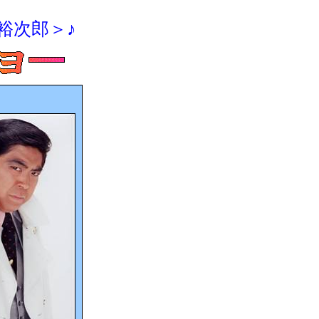
裕次郎＞♪