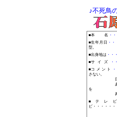
♪不死鳥
■
本 名
・・
■
生年月日
・・
型。
■
出身地は
・・
■
サイズ
・
■
コメント
・
さない。
を
■
テレ
ビ・・・・・・