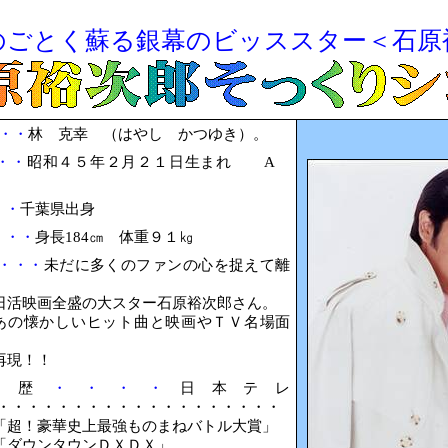
のごとく蘇る銀幕のビッススター＜石原
・・
林 克幸 （はやし かつゆき）。
・・
昭和４５年２月２１日生まれ
A
・・
千葉県出身
・・・
身長
184
㎝ 体重９１㎏
・・・
未だに多くのファンの心を捉えて離
日活映画全盛の大スター石原裕次郎さん。
あの懐かしいヒット曲と映画やＴＶ名場面
再現！！
ビ歴
・・・・
日本テレ
・・・・・・・・・・・・・・・・・・・
「超！豪華史上最強ものまねバトル大賞」
「ダウンタウンＤＸＤＸ」