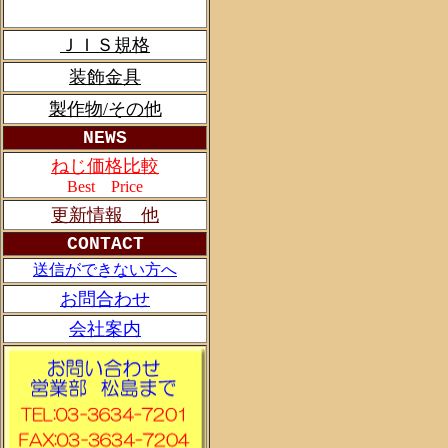
ＪＩＳ規格
装飾金具
製作物/その他
NEWS
ねじ価格比較
Best Price
更新情報 他
CONTACT
送信ができない方へ
お問合わせ
会社案内