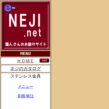
MENU
ＨＯＭＥ
ネジのカタログ
ステンレス金具
メニュー
見積/発注