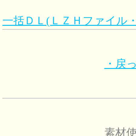
一括ＤＬ(ＬＺＨファイル
・戻
素材