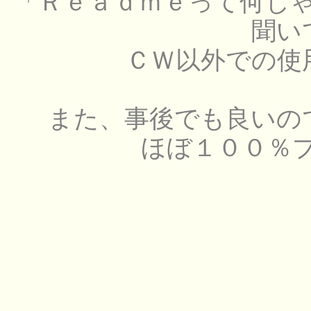
「Ｒｅａｄｍｅって何じ
聞い
ＣＷ以外での使
また、事後でも良いの
ほぼ１００％プ