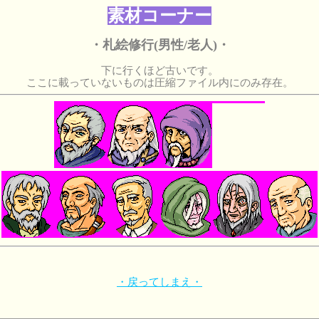
素材コーナー
・札絵修行(男性/老人)・
下に行くほど古いです。
ここに載っていないものは圧縮ファイル内にのみ存在。
・戻ってしまえ・