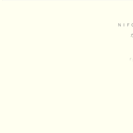
ＮＩＦ
「