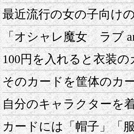
最近流行の女の子向け
「オシャレ魔女 ラブ a
100円を入れると衣装
そのカードを筐体のカ
自分のキャラクターを
カードには「帽子」「