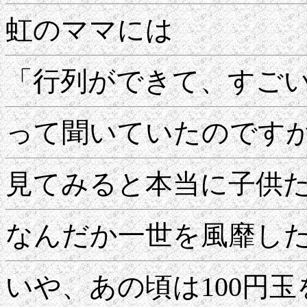
虹のママには
「行列ができて、すご
って聞いていたのです
見てみると本当に子供
なんだか一世を風靡し
いや、あの頃は100円