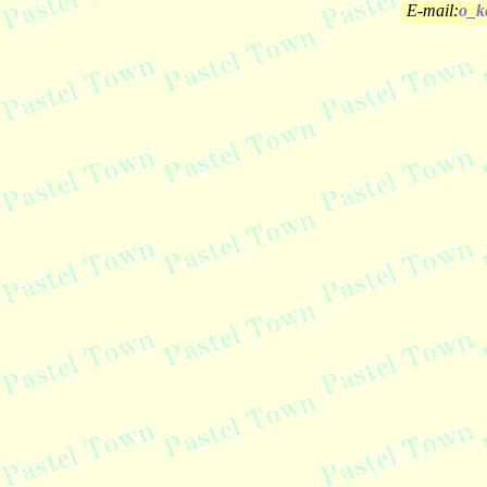
E-mail:
o_k