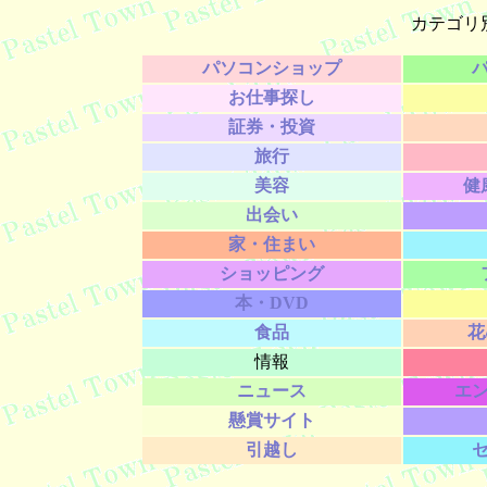
カテゴリ
パソコンショップ
お仕事探し
証券・投資
旅行
美容
健
出会い
家・住まい
ショッピング
本・DVD
食品
花
情報
ニュース
エ
懸賞サイト
引越し