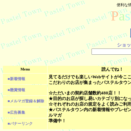
便利な
P
a
s
ショッ
Menu
読んでね！
見てるだけでも楽しいWebサイトが今こ
■新着情報
こだわりのお店が集まったパステルタウ
■懸賞情報
☆ただいまの契約店舗数約480店！！
★目的のお店が探し易いカテゴリ別にな
■メルマガ登録＆解除
☆それぞれのお店の規定をよく読みご利
★パステルタウン内の新着情報やプレゼ
■広告募集
ルマガ
準備中！
■バナーリンク