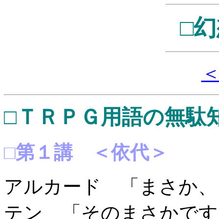
□
□ＴＲＰＧ用語の無駄
□第１講 ＜依代＞
アルカード 「まさか、
テン 「そのまさかです