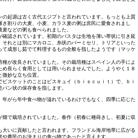
ンの起源は古く古代エジプトと言われています。もっとも上質
碾き割りの大麦、小麦、カラス麦の粥は庶民に愛食されまし
蕎麦などの粥も食べられました。
が確認されています。初期のパスタは生地を薄い帯状に引き延
、それとは別にマカロニ、糸状のバーミセリ、トリアといった
って成形し茹でて料理するもの全般を指したようです（マッケ
培種が改良されていました。その栽培種はスペイン人の手によ
ため長らく食用としては用いられませんでした。ようやく１８
と微妙な立ち位置。
でビスケットのことはビスキュイ（ｂｉｓｃｕｉｔ）で、ｂｉ
乾パン状の保存食を指します。
、年がら年中食べ物が溢れているわけでもなく、四季に応じた
が畑で栽培されていました。春作（初春に種蒔きし、初夏に収
も大いに貢献したと言われます。フランドル海岸地帯に広がる
者や農民のお決まりの食べ物であったと言えます。