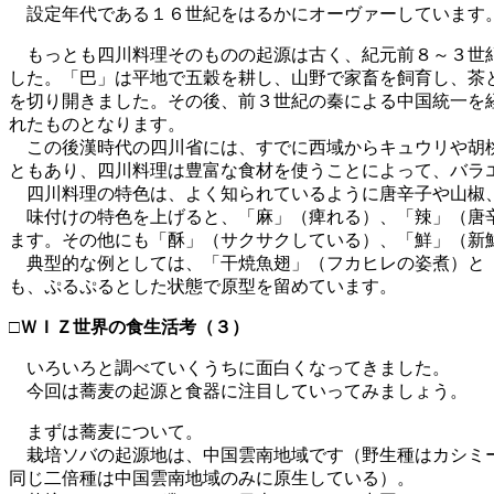
設定年代である１６世紀をはるかにオーヴァーしています
もっとも四川料理そのものの起源は古く、紀元前８～３世紀
した。「巴」は平地で五穀を耕し、山野で家畜を飼育し、茶
を切り開きました。その後、前３世紀の秦による中国統一を
れたものとなります。
この後漢時代の四川省には、すでに西域からキュウリや胡桃
ともあり、四川料理は豊富な食材を使うことによって、バラ
四川料理の特色は、よく知られているように唐辛子や山椒
味付けの特色を上げると、「麻」（痺れる）、「辣」（唐辛
ます。その他にも「酥」（サクサクしている）、「鮮」（新
典型的な例としては、「干焼魚翅」（フカヒレの姿煮）と「
も、ぷるぷるとした状態で原型を留めています。
□ＷＩＺ世界の食生活考（３）
いろいろと調べていくうちに面白くなってきました。
今回は蕎麦の起源と食器に注目していってみましょう。
まずは蕎麦について。
栽培ソバの起源地は、中国雲南地域です（野生種はカシミー
同じ二倍種は中国雲南地域のみに原生している）。