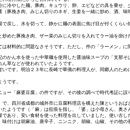
分に冷やした麺。豚肉、キュウリ、卵、エビなどの具を乗せ、
醤（豚挽き肉、みじん切りのネギ、生姜を一緒に炒め、酒、味
湯で戻し、水を切って、静かに麺の表面に焦げ目が付くくらい
。
と炒めた豚挽き肉、ザー菜のみじん切りを入れてラー油を掛け
は材料的に問題なさそうです。ただし、件の「ラーメン」に
のかん水を使った中華麺を使用した醤油味スープの「支那そ
れん草などが使われていたようです。
いです。明治２３年に長崎で華僑の料理人が、同郷人のため
ようです。
ュー「麻婆豆腐」の件ですが、その後の調べで時代考証に誤
で、四川省成都の城外市に豆腐料理店を構えた陳というおば
いたようです（「麻」は痘痕を指し、「婆」は小母さん、奥さ
であり、安い食材を使った料理を出していました。使い古し
。味付けは胡麻油、唐辛子、ニンニク、胡椒、山椒、その他の