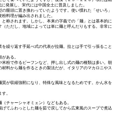
代に発展し、宋代には中国全土に普及しました。
型の饅頭に置き換わっていたようです。使い慣れた「せいろ」
麦粉料理が編み出されました。
」と称されます。しかし、本来の字義での「麺」とは基本的に
す（ただし、地域によっては単に麺と呼んだりもする。非常に
業を繰り返す手延べ式の代表が拉麺。拉とは手で引っ張ること
類がある。
や米粉で作るビーフンなど、押し出し式の麺の種類は多い。朝
の材料から麺を作るときの製法だが、イタリアのマカロニやス
麺質が収縮強靭になり、特殊な風味となるためです。かん水を
ます。
麺（チャーシャオミェン）などもある。
揚げてふわっとした麺を茹で戻してから広東風のスープで煮込