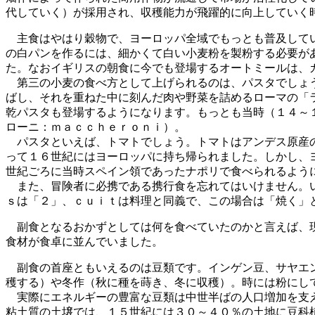
代していく）が採用され、収穫能力が飛躍的に向上していく
主食はやはり穀物で、ヨーロッパ全域でもっとも普及してい
の白パンを作るには、細かくて白い小麦粉を製粉する必要が
た。なおイギリスの朝食に今でも登場するオートミールは、
第三の小麦の食べ方として上げられるのは、パスタでしょう
ばし、それを重ねた中に刻んだ肉や野菜を詰めるローマの「
乾パスタも登場するようになります。もっとも当時（１４～
ローニ：ｍａｃｃｈｅｒｏｎｉ）。
パスタといえば、トマトでしょう。トマトはアンデス原産の
って１６世紀にはヨーロッパに持ち帰られました。しかし、
世紀ごろに当時スペイン領であったナポリで食べられるよう
また、冒険者に必携である携行食を忘れてはいけません。い
ｓは「２」、ｃｕｉｔは料理と同義で、この場合は「焼く」
副食となるおかずとしては何を食べていたのかと言えば、現
食材が食卓に並んでいました。
副食の首座ともいえるのは豆類です。インゲン豆、サヤエン
穫する）や冬作（秋に種を蒔き、冬に収穫）。時には粉にし
実際にエネルギーの豊富な豆類は中世半ばの人口増加を支え
粘土質の土壌では、１５世紀には３０～４０％の土地に豆科