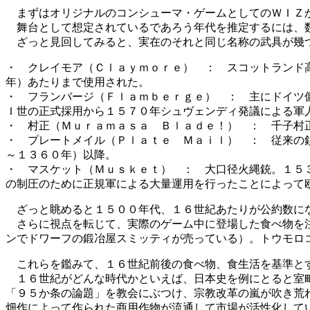
まずはオリジナルのコンシューマ・ゲームとしてのＷＩＺ
舞台として想定されているであろう年代を推定するには、数
ざっと見回してみると、実在のそれと同じ名称の武具が幾つ
・ クレイモア（Ｃｌａｙｍｏｒｅ） ： スコットランド
年）あたりまで使用された。
・ フランバージ（Ｆｌａｍｂｅｒｇｅ） ： 主にドイツ
Ｉ世の正式採用から１５７０年シュヴェンディ発議による軍
・ 村正（Ｍｕｒａｍａｓａ Ｂｌａｄｅ！） ： 千子村
・ プレートメイル（Ｐｌａｔｅ Ｍａｉｌ） ： 従来の
～１３６０年）以降。
・ マスケット（Ｍｕｓｋｅｔ） ： 大口径火縄銃。１５
の制圧のために正規軍による大量運用を行ったことによって
ざっと眺めると１５００年代、１６世紀あたりが公約数に
さらに視点を転じて、実際のゲーム中に登場した食べ物を注
ンでドワーフの鍛冶屋スミッティが売っている）。トウモロ
これらを鑑みて、１６世紀前後の食べ物、食生活を基準と
１６世紀がどんな時代かといえば、日本史を例にとると室町
「９５か条の論題」を教会にぶつけ、宗教改革の嵐が吹き荒
畑作によって作られた商用作物が流通して市場が活性化して