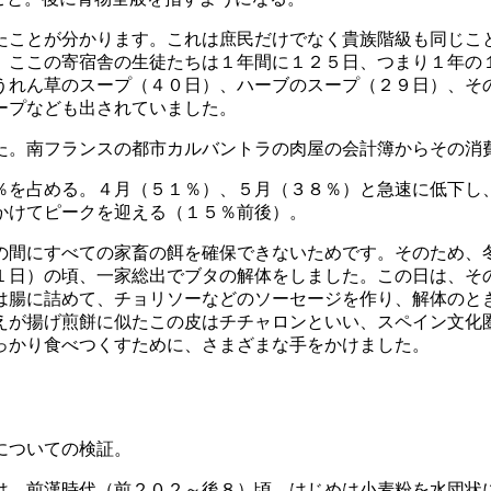
ことが分かります。これは庶民だけでなく貴族階級も同じこ
。ここの寄宿舎の生徒たちは１年間に１２５日、つまり１年の
うれん草のスープ（４０日）、ハーブのスープ（２９日）、そ
ープなども出されていました。
。南フランスの都市カルバントラの肉屋の会計簿からその消
％を占める。４月（５１％）、５月（３８％）と急速に低下し
かけてピークを迎える（１５％前後）。
間にすべての家畜の餌を確保できないためです。そのため、
１日）の頃、一家総出でブタの解体をしました。この日は、そ
腸に詰めて、チョリソーなどのソーセージを作り、解体のと
えが揚げ煎餅に似たこの皮はチチャロンといい、スペイン文化
っかり食べつくすために、さまざまな手をかけました。
についての検証。
、前漢時代（前２０２～後８）頃。はじめは小麦粉を水団状