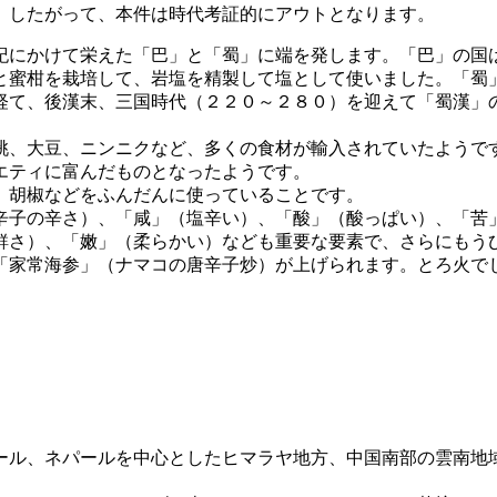
。したがって、本件は時代考証的にアウトとなります。
にかけて栄えた「巴」と「蜀」に端を発します。「巴」の国
と蜜柑を栽培して、岩塩を精製して塩として使いました。「蜀
経て、後漢末、三国時代（２２０～２８０）を迎えて「蜀漢」
、大豆、ニンニクなど、多くの食材が輸入されていたようで
エティに富んだものとなったようです。
、胡椒などをふんだんに使っていることです。
子の辛さ）、「咸」（塩辛い）、「酸」（酸っぱい）、「苦
鮮さ）、「嫩」（柔らかい）なども重要な要素で、さらにもう
家常海参」（ナマコの唐辛子炒）が上げられます。とろ火で
ル、ネパールを中心としたヒマラヤ地方、中国南部の雲南地