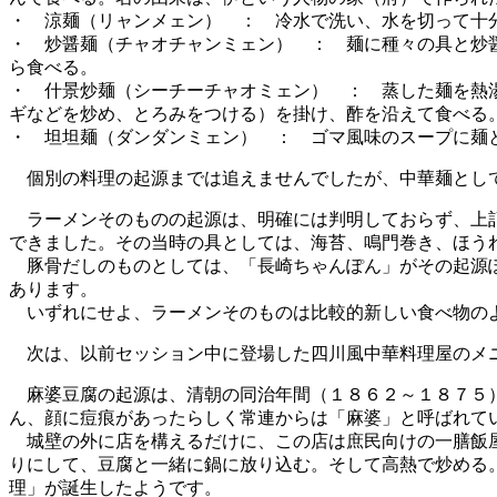
・ 涼麺（リャンメェン） ： 冷水で洗い、水を切って十
・ 炒醤麺（チャオチャンミェン） ： 麺に種々の具と炒
ら食べる。
・ 什景炒麺（シーチーチャオミェン） ： 蒸した麺を熱
ギなどを炒め、とろみをつける）を掛け、酢を沿えて食べる
・ 坦坦麺（ダンダンミェン） ： ゴマ風味のスープに麺
個別の料理の起源までは追えませんでしたが、中華麺として
ラーメンそのものの起源は、明確には判明しておらず、上記
できました。その当時の具としては、海苔、鳴門巻き、ほう
豚骨だしのものとしては、「長崎ちゃんぽん」がその起源ぽ
あります。
いずれにせよ、ラーメンそのものは比較的新しい食べ物の
次は、以前セッション中に登場した四川風中華料理屋のメニ
麻婆豆腐の起源は、清朝の同治年間（１８６２～１８７５）
ん、顔に痘痕があったらしく常連からは「麻婆」と呼ばれて
城壁の外に店を構えるだけに、この店は庶民向けの一膳飯屋
りにして、豆腐と一緒に鍋に放り込む。そして高熱で炒める
理」が誕生したようです。