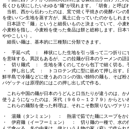
長くひも状にしたいわゆる“麺”が現れます。「胡食」と呼
当初、西から伝わったのは、窯で焼く平焼きの発酵パンの類
を使いパン生地を蒸す方が、風土に合っていたのかもしれま
日本語で「麺」というと細長いものと決まっていて、小麦粉
小麦粉を指し、小麦粉を使った食品は餅と総称します。日本
ややこしい）。
細長い麺は、基本的に三種類に分類できます。
・ 手延べ式 ： 棒状にした生地を引っ張って二つ折りに
を意味する。異説もあるが、この拉麺が日本のラーメンの語
・ 切り麺式 ： 生地を薄くのしてから包丁で細く切る。
・ 押し出し式 ： トコロテン式に型に嵌めて押し出す。
鮮半島で冷麺などに使うあのコシの強い独特の麺も、そば粉
パゲッティは原理的にはこの押し出し式で作る。
これら中国の麺が日本のうどんと口当たりが違うのは、かん
使うようになったのは、宋代（９６０～１２７９）からとい
これらの麺類を使った料理は、それこそ数限りないヴァリエ
・ 湯麺（タンミェン） ： 熱湯で茹でた麺にスープをか
・ 伊府麺（イーフーミェン） ： 切り麺の一種で、水の
んで食べる。名の由来は、伊という人物の家（府）で作られ