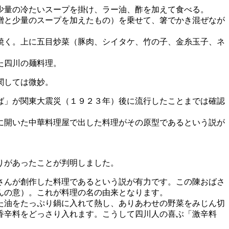
少量の冷たいスープを掛け、ラー油、酢を加えて食べる。
噌と少量のスープを加えたもの）を乗せて、箸でかき混ぜなが
焼く。上に五目炒菜（豚肉、シイタケ、竹の子、金糸玉子、ネ
た四川の麺料理。
関しては微妙。
ば」が関東大震災（１９２３年）後に流行したことまでは確認
に開いた中華料理屋で出した料理がその原型であるという説が
りがあったことが判明しました。
さんが創作した料理であるという説が有力です。この陳おばさ
んの意）。これが料理の名の由来となります。
た油をたっぷり鍋に入れて熱し、ありあわせの野菜をみじん切
香辛料をどっさり入れます。こうして四川人の喜ぶ「激辛料