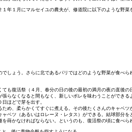
１年１月にマルセイユの農夫が、修道院に以下のような野菜
でしょう。さらに北であるパリではどのような野菜が食べら
くても復活祭（４月、春分の日の後の最初の満月の夜の直後の
が張らなくなると間もなく、新しいポレを味わうことができる
０日ほどで芽を出す。
るため、柔らかくてすぐに煮える。その後たくさんのキャベツ
キャベツ（あるいはロレーヌ・レタス）ができる。結球部分を
種を蒔かなければならない。というのも、復活祭の頃に食べら
こと。後に青物全般を指すようになる。