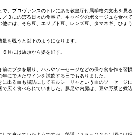
とで、プロヴァンスのトレにある教皇庁付属学校の支出を見る
１／３にのぼる日々の食事で、キャベツのポタージュを食べて
の他には、そら豆、エジプト豆、レンズ豆、タマネギ、ひょう
費量を覗うと以下のようになります。
、６月には店頭から姿を消す。
冬前にブタを屠り、ハムやソーセージなどの保存食を作る習慣
の年にできたワインを試飲する日でもありました。
きに出る血も腸詰にしてモルシーリャという血のソーセージに
圏で広く食べられていました。豚足や内臓は、豆や野菜と煮込
にして食べていたようですが、後漢（２５～２２０）頃には細