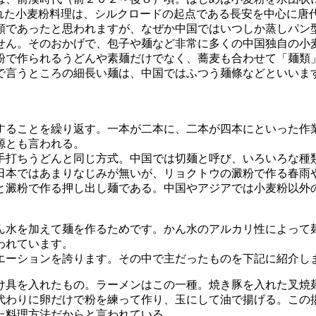
ばれた小麦粉料理は、シルクロードの起点である長安を中心に唐
であったと思われますが、なぜか中国ではいつしか蒸しパン
せん。そのおかげで、包子や麺など非常に多くの中国独自の小
で作られるうどんや素麺だけでなく、蕎麦も合わせて「麺類
で言うところの細長い麺は、中国ではふつう麺條などといいま
することを繰り返す。一本が二本に、二本が四本にといった作
源とも言われる。
手打ちうどんと同じ方式。中国では切麺と呼び、いろいろな種
日本ではあまりなじみが無いが、リョクトウの澱粉で作る春雨
と澱粉で作る押し出し麺である。中国やアジアでは小麦粉以外
水を加えて麺を作るためです。かん水のアルカリ性によって
われています。
ーションを誇ります。その中で主だったものを下記に紹介し
け具を入れたもの。ラーメンはこの一種。焼き豚を入れた叉焼
代わりに卵だけで粉を練って作り、玉にして油で揚げる。この
た料理方法だからと言われている。