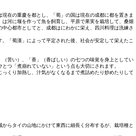
は現在の重慶を都とし、「蜀」の国は現在の成都に都を置きま
」は河に堰を作って魚を飼育し、平原で果実を栽培して、桑畑
の中心都市としてと、成都はにわかに栄え、四川料理は洗練さ
す。「蜀漢」によって平定された後、社会が安定して栄えたこ
」（苦い）、「香」（香ばしい）の七つの味覚を身上としてい
ひとつ「煮崩れていない」という点も大切にされます。
じっくり加熱し、汁気がなくなるまで煮詰めたり炒めたりして
域からタイの山地にかけて東西に細長く分布するが、栽培種と