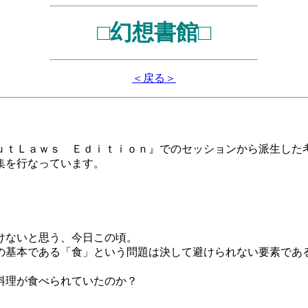
□幻想書館□
＜戻る＞
ｔＬａｗｓ Ｅｄｉｔｉｏｎ』でのセッションから派生した
集を行なっています。
けないと思う、今日この頃。
基本である「食」という問題は決して避けられない要素であ
料理が食べられていたのか？