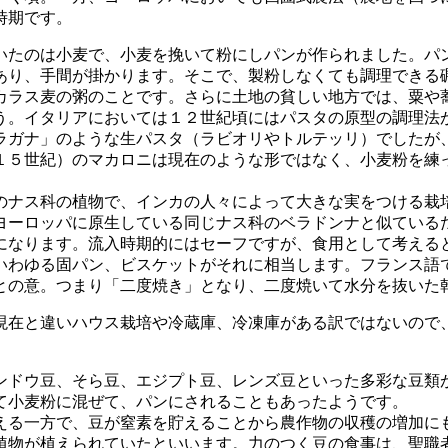
時期です。
たのは小麦で、小麦を挽いて粉にしパンが作られました。パ
あり、手間が掛かります。そこで、製粉しなくても調理できる
カラス麦の粥のことです。さらに土地の貧しい地方では、粟や
。イタリアにおいては１２世紀頃にはパスタの原型の調理法
ラガナ」のような生パスタ（ラビオリやトルテッリ）でしたが
１５世紀）のマカロニは現在のような形ではなく、小麦粉を練
ナス科の植物で、インカの人々によって大きな実をつける栽
ヨーロッパに原生している同じナス科のベラドンナと似ている
になります。流入時期的にはセーフですが、食用として考える
わゆる固パン、ビスケットがそれに相当します。フランス語
との意。つまり「二度焼き」となり、二度焼いて水分を抜いた
在と違いハウス栽培や冷蔵庫、冷凍庫がある訳ではないので
ドウ豆、そら豆、エジプト豆、レンズ豆といった多彩な豆類
て小麦粉に混ぜて、パンにされることもあったようです。
る一方で、豆が窒素を貯えることから農作物の収穫の増加に
植物が植えられていたといいます。力のつく豆の食事は、聖職