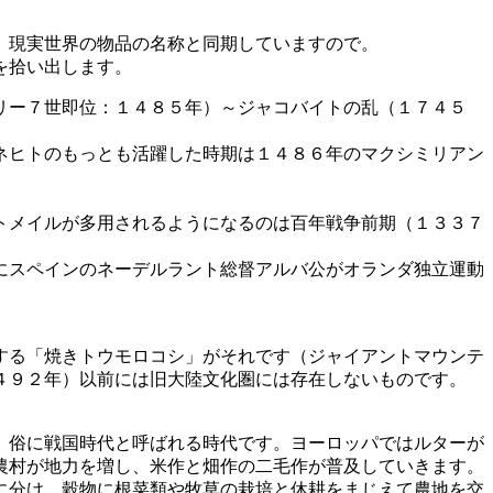
、現実世界の物品の名称と同期していますので。
を拾い出します。
リー７世即位：１４８５年）～ジャコバイトの乱（１７４５
ネヒトのもっとも活躍した時期は１４８６年のマクシミリアン
トメイルが多用されるようになるのは百年戦争前期（１３３７
にスペインのネーデルラント総督アルバ公がオランダ独立運動
する「焼きトウモロコシ」がそれです（ジャイアントマウンテ
４９２年）以前には旧大陸文化圏には存在しないものです。
、俗に戦国時代と呼ばれる時代です。ヨーロッパではルターが
農村が地力を増し、米作と畑作の二毛作が普及していきます。
に分け、穀物に根菜類や牧草の栽培と休耕をまじえて農地を交