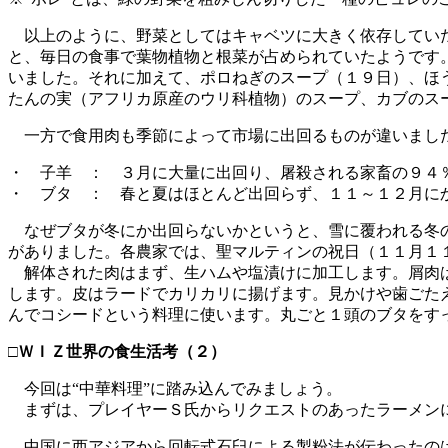
以上のように、野菜としてはキャベツに大きく依存していた
と、毎日の食事で葉物植物と根菜が占められていたようです
いました。それに加えて、ポロねぎのスープ（１９日）、ほ
たんの実（アフリカ原産のウリ科植物）のスープ、カブのス
一方で食用肉も季節によって市場に出回るものが違いました
・ 子羊 ： ３月に大量に出回り、屠殺される家畜の９４
・ ブタ ： 春と夏はほとんど出回らず、１１～１２月に
なぜブタが冬にか出回らないかというと、雪に覆われる冬の
がありました。各農家では、聖マルティンの祝日（１１月１
解体された肉はまず、生ハムや塩漬けに加工します。屑肉は
します。皮はラードでカリカリに揚げます。見かけや歯ごた
んでコシードという料理に使います。丸ごと１頭のブタをす
□ＷＩＺ世界の食生活考（２）
今回は“中華料理”に踏み込んでみましょう。
まずは、プレイヤーＳ氏からリクエストのあったラーメン
中国に西アジアから回転式石臼による製粉法が伝わったのは