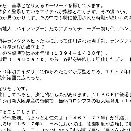
から、基準となりえるキーワードを探してみます。
多く登場しているアイテムが指標となります。その幾つかは
か見つかります。その中でも特に使用された時期が狭いもの
高地人（ハイランダー）たちによってチューダー朝時代（ヘン
傭兵ランツクネヒトたちによって使用された両手剣。ランツク
人服務規程の成立まで。
正の在銘時期は応永年間（１３９４～１４２８年）。
鎖鎧（Ｈａｕｂｅｒｋ）から、各部を装鉄して強化したプレー
３０年頃にイタリアで作られたものが原型となる。１５６７年
欧州諸国に広まった。
なりそうです。
目してみると、決定的なものがあります。＃６ＢＣＦに登場
コシは新大陸原産の植物で、当然コロンブスの新大陸発見（１
することにします。
時代後期。ちょうど応仁の乱（１４６７～７７年）が終結し
れる頃（１５１７年）。日本においては、荘園制度が崩壊して
いく頃。一方、ヨーロッパにおいても四圃式農法（農地を四つ