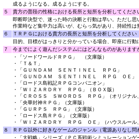
成るようになる。成るようにする。
５
貴方の普段の性格における長所と短所を分析してくださ
即断即決型で、迷った時の決断と行動は早い。ただし思
作業時など集中力は高いが、むらっ気があり、持続性は
６
ＴＲＰＧにおける貴方の長所と短所を分析してください
目的、目標がはっきりと分かっている場合、即座に行動
７
今までによく遊んだシステムにはどんなものがあります
・「ソードワールドＲＰＧ」 （文庫版）
・「Ｔ＆Ｔ」
・「ＧＵＮＤＡＭ ＳＥＮＴＩＮＥＬ ＲＰＧ」
・「ＧＵＮＤＡＭ ＳＥＮＴＩＮＥＬ ＲＰＧ ＯＥ」
・「ロードス島戦記ＲＰＧコンパニオン」
・「ＷＩＺＡＲＤＲＹ ＲＰＧ」（ＢＯＸ版）
・「ＣＲＯＳＳ ＳＷＯＲＤＳ ＲＰＧ」（オリジナル
・「央華封神ＲＰＧ」（文庫版）
・「ＧＵＲＰＳ ＲＰＧ」（文庫版）
・「ロードス島ＲＰＧ」（文庫版）
・「ＷＩＺＡＲＤＲＹ ＲＰＧ ＯＥ」（ハウスルール
８
ＲＰＧ以外に好きなゲームのジャンル（電源ありなし問
・「大戦略」シリーズ（ＰＣ系戦術シミュレーションゲ