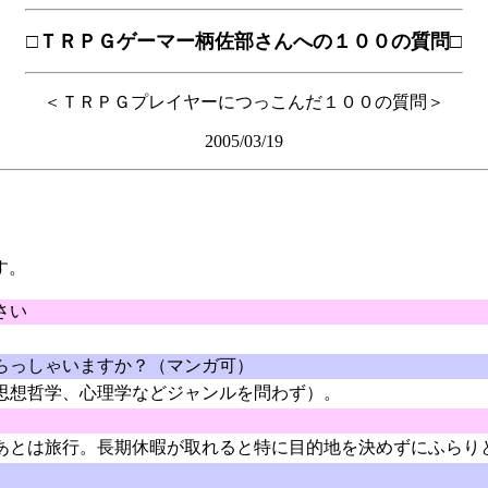
□ＴＲＰＧゲーマー柄佐部さんへの１００の質問□
＜ＴＲＰＧプレイヤーにつっこんだ１００の質問＞
2005/03/19
す。
さい
らっしゃいますか？（マンガ可）
思想哲学、心理学などジャンルを問わず）。
あとは旅行。長期休暇が取れると特に目的地を決めずにふらり