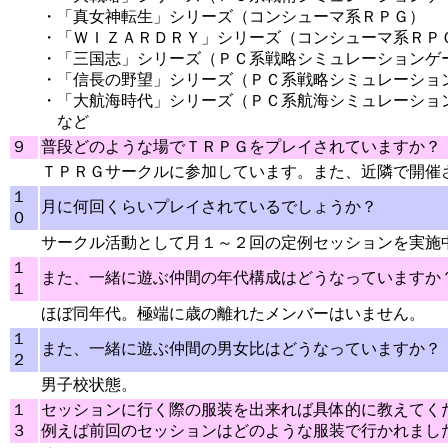
・「真女神転生」シリーズ（コンシューマ系ＲＰＧ）
・「ＷＩＺＡＲＤＲＹ」シリーズ（コンシューマ系ＲＰ
・「三国志」シリーズ（ＰＣ系戦略シミュレーションゲ
・「信長の野望」シリーズ（ＰＣ系戦略シミュレーショ
・「大航海時代」シリーズ（ＰＣ系航海シミュレーショ
など
９
普段どのような場でＴＲＰＧをプレイされていますか？
ＴＰＲＧサークルに参加しています。また、近隣で開催
１
月に何回くらいプレイされているでしょうか？
０
サークル活動として月１～２回の定例セッションを実施
１
また、一緒に遊ぶ仲間の年代構成はどうなっていますか
１
ほぼ同年代。極端に歳の離れたメンバーはいません。
１
また、一緒に遊ぶ仲間の男女比はどうなっていますか？
２
男子校状態。
１
セッションに行く際の服装を出来れば具体的に教えてく
３
例えば前回のセッションはどのような服装で行かれまし