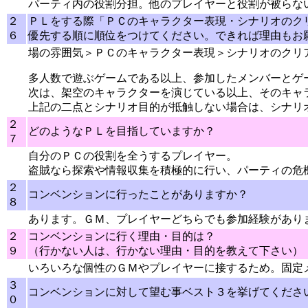
パーティ内の役割分担。他のプレイヤーと役割が被らな
２
ＰＬをする際「ＰＣのキャラクター表現・シナリオのク
６
優先する順に順位をつけてください。できれば理由もお
場の雰囲気＞ＰＣのキャラクター表現＞シナリオのクリ
多人数で遊ぶゲームである以上、参加したメンバーとゲ
次は、架空のキャラクターを演じている以上、そのキャ
上記の二点とシナリオ目的が抵触しない場合は、シナリ
２
どのようなＰＬを目指していますか？
７
自分のＰＣの役割を全うするプレイヤー。
盗賊なら探索や情報収集を積極的に行い、パーティの危
２
コンベンションに行ったことがありますか？
８
あります。ＧＭ、プレイヤーどちらでも参加経験があり
２
コンベンションに行く理由・目的は？
９
（行かない人は、行かない理由・目的を教えて下さい）
いろいろな個性のＧＭやプレイヤーに接するため。固定
３
コンベンションに対して望む事ベスト３を挙げてくださ
０