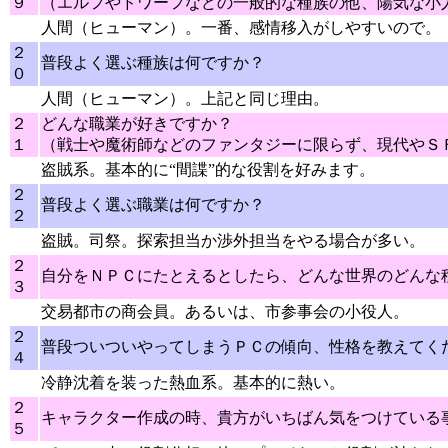
９
（エルフやドワーフなどの一般的な種族の他、陽気な小
人間（ヒューマン）。一番、感情移入がしやすいので。
２
普段よく選ぶ種族は何ですか？
０
人間（ヒューマン）。上記と同じ理由。
２
どんな職業が好きですか？
１
（戦士や魔術師などのファンタジーに限らず、現代やＳ
盗賊系。基本的に“間諜”的な役割を好みます。
２
普段よく選ぶ職業は何ですか？
２
盗賊。司祭。探索担当か渉外担当をやる場合が多い。
２
自分をＮＰＣにたとえるとしたら、どんな世界のどんな
３
交易都市の商会員。あるいは、市参事会の小役人。
２
普段ついついやってしまうＰＣの傾向、性格を教えてく
４
冷静沈着を装った熱血系。基本的に熱い。
２
キャラクター作成の時、貴方がいちばん気をつけている
５