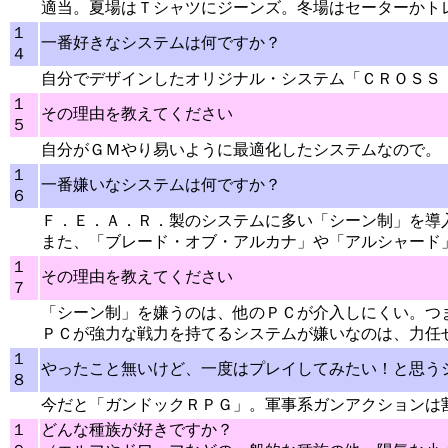
適当。夏場はＴシャツにジーンズ。冬場はセーターかト
１
一番好きなシステムは何ですか？
４
自分でデザインしたオリジナル・システム「ＣＲＯＳＳ
１
その理由を教えてください
５
自分がＧＭやり易いように最適化したシステムなので。
１
一番嫌いなシステムは何ですか？
６
Ｆ．Ｅ．Ａ．Ｒ．製のシステムに多い「シーン制」を導
また、「ブレード・オブ・アルカナ」や「アルシャード
１
その理由を教えてください
７
「シーン制」を嫌うのは、他のＰＣが介入しにくい。つ
ＰＣが強力な戦力を持てるシステムが嫌いなのは、力任
１
やったこと無いけど、一度はプレイしてみたい！と思う
８
今だと「ガンドックＲＰＧ」。軍事系ガンアクションは
１
どんな種族が好きですか？