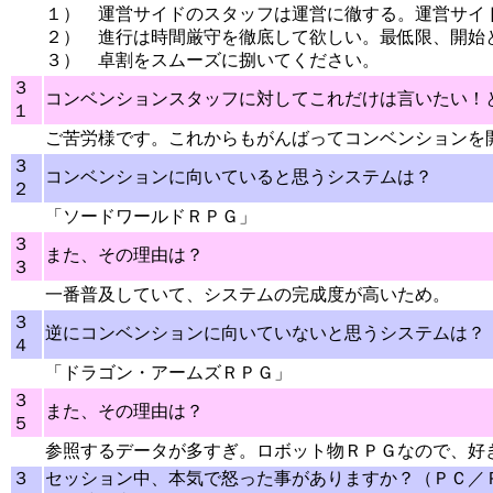
１） 運営サイドのスタッフは運営に徹する。運営サイ
２） 進行は時間厳守を徹底して欲しい。最低限、開始
３） 卓割をスムーズに捌いてください。
３
コンベンションスタッフに対してこれだけは言いたい！
１
ご苦労様です。これからもがんばってコンベンションを
３
コンベンションに向いていると思うシステムは？
２
「ソードワールドＲＰＧ」
３
また、その理由は？
３
一番普及していて、システムの完成度が高いため。
３
逆にコンベンションに向いていないと思うシステムは？
４
「ドラゴン・アームズＲＰＧ」
３
また、その理由は？
５
参照するデータが多すぎ。ロボット物ＲＰＧなので、好
３
セッション中、本気で怒った事がありますか？（ＰＣ／