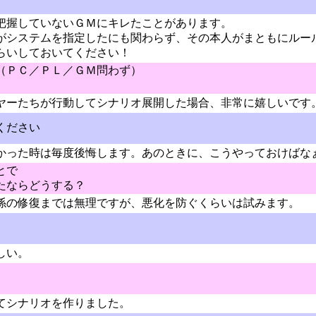
把握していないＧＭにキレたことがあります。
がシステムを指定したにも関わらず、その本人がまともにルー
らいしておいてください！
（ＰＣ／ＰＬ／ＧＭ問わず）
ヤーたちが行動してシナリオ展開した場合、非常に嬉しいです
ください
かった時は毎度後悔します。あのときに、こうやっておけばな
とで
たならどうする？
係の修復までは無理ですが、悪化を防ぐくらいは試みます。
しい。
てシナリオを作りました。