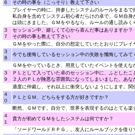
６
その時の事を（こっそり）教えて下さい
プレイヤーの時に、持参したシステムのルールをまるで
私自身を含めてシステム初心者だらけの卓で、ＧＭ自身
は頭にきました。ＧＭをやるなら、ルールの通し読みく
３
セッション中、嬉しくて心から喜んだ事はありますか？
７
その時の事も教えて下さい
ＧＭをやった際に、自分の想定していたとおりにプレイ
３
今でも後悔しているセッション中の失敗を懺悔してみて
８
ＧＭをやっているとき、用意していたイベントを使えな
３
ＰＬとして入っていた卓のセッション中に、ふとしたこ
９
２人のＰＬが険悪な雰囲気になってしまいました。あな
適度に仲裁し、それ以上に衝突しないようにします。関
４
ＰＬとＧＭ、どちらをする方が好きですか？
０
断然、ＧＭです。自分で、世界を表現するのはとても楽
４
貴方が初めてＧＭをしたシステムは何ですか？
１
「ソードワールドＲＰＧ」。友人にルールブックを借り