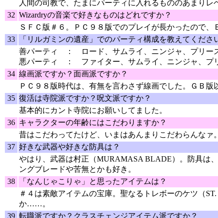
人間の司教で、たまにパーティに入れるもののあまりレ
32
Wizardryの音楽で好きなものはどれですか？
ＳＦＣ版＃６。ＰＣ９８版でのプレイが長かったので、
33
「リルガミンの遺産」でのパーティ構成を教えてくださ
善パーティ ： ロード、サムライ、ニンジャ、プリー
悪パーティ ： ファイター、サムライ、ニンジャ、プ
34
線画派ですか？面画派ですか？
ＰＣ９８版時代は、有無を言わさず線画でした。ＧＢ版
35
復活は寺院派ですか？呪文派ですか？
基本的にカント寺院にお願いしてました。
36
キャラクターの年齢にはこだわりますか？
昔はこだわってたけど、いまはあんまりこだわらんなァ
37
好きな武器や好きな防具は？
やはり、武器は村正（MURAMASA BLADE）。防具は
ングブレードや苦無とかも好き。
38
「なんじゃこりゃ」と思ったアイテムは？
＃４は素敵アイテムの宝庫。聖なるトレボーのケツ（ST. TR
か……。
39
転職派ですか？クラスチェンジアイテム派ですか？