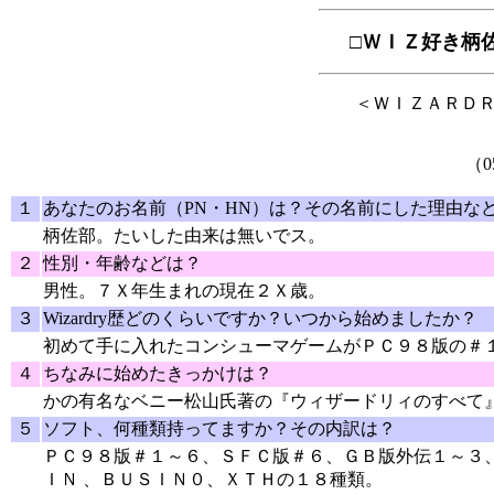
□ＷＩＺ好き柄
＜ＷＩＺＡＲＤ
（0
１
あなたのお名前（PN・HN）は？その名前にした理由な
柄佐部。たいした由来は無いでス。
２
性別・年齢などは？
男性。７Ｘ年生まれの現在２Ｘ歳。
３
Wizardry歴どのくらいですか？いつから始めましたか？
初めて手に入れたコンシューマゲームがＰＣ９８版の＃
４
ちなみに始めたきっかけは？
かの有名なベニー松山氏著の『ウィザードリィのすべて
５
ソフト、何種類持ってますか？その内訳は？
ＰＣ９８版＃１～６、ＳＦＣ版＃６、ＧＢ版外伝１～３
ＩＮ 、ＢＵＳＩＮ０、ＸＴＨの１８種類。