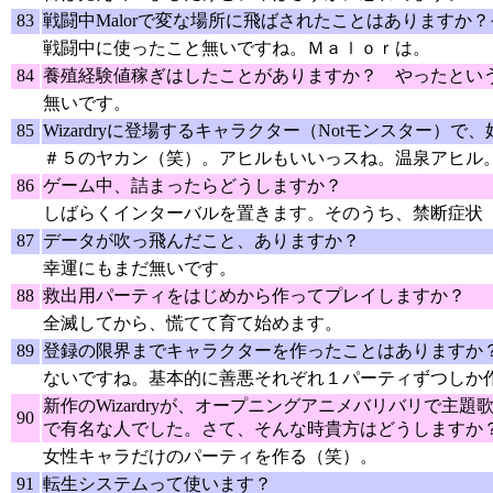
83
戦闘中Malorで変な場所に飛ばされたことはありますか
戦闘中に使ったこと無いですね。Ｍａｌｏｒは。
84
養殖経験値稼ぎはしたことがありますか？ やったとい
無いです。
85
Wizardryに登場するキャラクター（Notモンスター）
＃５のヤカン（笑）。アヒルもいいっスね。温泉アヒル
86
ゲーム中、詰まったらどうしますか？
しばらくインターバルを置きます。そのうち、禁断症状
87
データが吹っ飛んだこと、ありますか？
幸運にもまだ無いです。
88
救出用パーティをはじめから作ってプレイしますか？
全滅してから、慌てて育て始めます。
89
登録の限界までキャラクターを作ったことはありますか
ないですね。基本的に善悪それぞれ１パーティずつしか
新作のWizardryが、オープニングアニメバリバリで
90
で有名な人でした。さて、そんな時貴方はどうしますか
女性キャラだけのパーティを作る（笑）。
91
転生システムって使います？