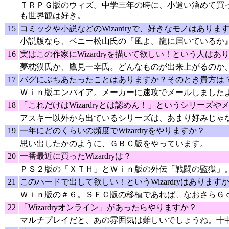
ＴＲＰＧ版のウィズ。中学三年の時に、小遣い溜めて買
も世界観は好き。
15
コミックや小説などのWizardryで、好きなモノはありま
小説版なら、ベニー松山氏の『風よ。龍に届いているか
16
実はこの作家にWizardryを描いて欲しい！という人はあ
夢枕獏氏か、鷹見一幸氏。どんなものが出来上がるのか
17
バグにぶちあたったことはありますか？そのとき貴方は
Ｗｉｎ版エンパイア。メーカーに速攻でメールしました
18
「これだけはWizardryとは認めん！」というシリーズ
アスキー以外から出ているシリーズは、あまり好みじゃ
19
一年にどのくらいの頻度でWizardryをやりますか？
思い出したかのように、ＧＢＣ版をやっています。
20
一番最近に買ったWizardryは？
ＰＳ２版の「ＸＴＨ」とＷｉｎ版の外伝「戦闘の監獄」
21
このハードで出して欲しい！というWizardryはあります
Ｗｉｎ版の＃６。ＳＦＣ版の移植であれば、なおさらＧ
22
「Wizardryオンライン」があったらやりますか？
マルチプレイだと、あの雰囲気は難しいでしょうね。十