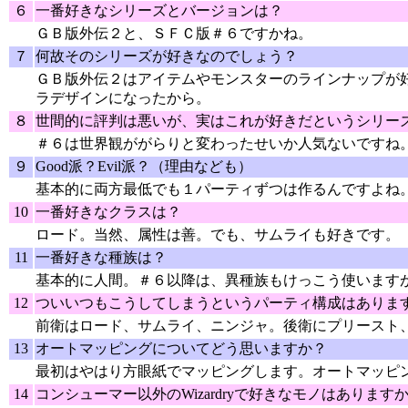
６
一番好きなシリーズとバージョンは？
ＧＢ版外伝２と、ＳＦＣ版＃６ですかね。
７
何故そのシリーズが好きなのでしょう？
ＧＢ版外伝２はアイテムやモンスターのラインナップが
ラデザインになったから。
８
世間的に評判は悪いが、実はこれが好きだというシリー
＃６は世界観ががらりと変わったせいか人気ないですね
９
Good派？Evil派？（理由なども）
基本的に両方最低でも１パーティずつは作るんですよね
10
一番好きなクラスは？
ロード。当然、属性は善。でも、サムライも好きです。
11
一番好きな種族は？
基本的に人間。＃６以降は、異種族もけっこう使います
12
ついいつもこうしてしまうというパーティ構成はありま
前衛はロード、サムライ、ニンジャ。後衛にプリースト
13
オートマッピングについてどう思いますか？
最初はやはり方眼紙でマッピングします。オートマッピ
14
コンシューマー以外のWizardryで好きなモノはあります