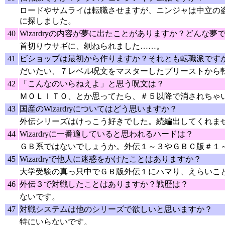
ロードやサムライは転職させますが、ニンジャは中立の盗賊か
に探しました。
40
Wizardryの内容が夢に出たことがありますか？どんな夢
首切りウサギに、刎ねられました……。
41
ビショップは最初から作りますか？それとも転職派です
だいたい、７レベル呪文をマスターしたプリーストから
42
「こんなのいらねえよ」と思う呪文は？
ＭＯＬＩＴＯ、とか思ってたら、＃５以降で消されちゃ
43
国産のWizardryについてはどう思いますか？
外伝シリーズはけっこう好きでした。続編出してくれま
44
Wizardryに一番適していると思われるハードは？
ＧＢ系ではないでしょうか。外伝１～３やＧＢＣ版＃１
45
Wizardryで他人に迷惑をかけたことはありますか？
大学受験の真っ只中でＧＢ版外伝１にハマり、えらいこ
46
外伝３で対戦したことはありますか？戦歴は？
ないです。
47
対戦システムは他のシリーズで欲しいと思いますか？
特にいらないです。