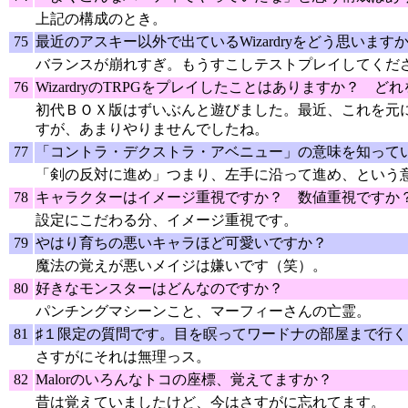
上記の構成のとき。
75
最近のアスキー以外で出ているWizardryをどう思います
バランスが崩れすぎ。もうすこしテストプレイしてくだ
76
WizardryのTRPGをプレイしたことはありますか？ 
初代ＢＯＸ版はずいぶんと遊びました。最近、これを元
すが、あまりやりませんでしたね。
77
「コントラ・デクストラ・アベニュー」の意味を知って
「剣の反対に進め」つまり、左手に沿って進め、という
78
キャラクターはイメージ重視ですか？ 数値重視ですか
設定にこだわる分、イメージ重視です。
79
やはり育ちの悪いキャラほど可愛いですか？
魔法の覚えが悪いメイジは嫌いです（笑）。
80
好きなモンスターはどんなのですか？
パンチングマシーンこと、マーフィーさんの亡霊。
81
♯１限定の質問です。目を瞑ってワードナの部屋まで行
さすがにそれは無理っス。
82
Malorのいろんなトコの座標、覚えてますか？
昔は覚えていましたけど、今はさすがに忘れてます。