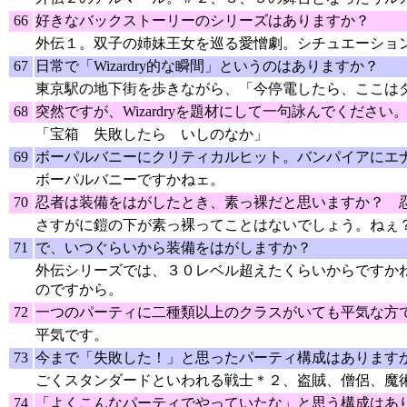
66
好きなバックストーリーのシリーズはありますか？
外伝１。双子の姉妹王女を巡る愛憎劇。シチュエーショ
67
日常で「Wizardry的な瞬間」というのはありますか？
東京駅の地下街を歩きながら、「今停電したら、ここは
68
突然ですが、Wizardryを題材にして一句詠んでください
「宝箱 失敗したら いしのなか」
69
ボーパルバニーにクリティカルヒット。バンパイアにエ
ボーパルバニーですかねェ。
70
忍者は装備をはがしたとき、素っ裸だと思いますか？ 
さすがに鎧の下が素っ裸ってことはないでしょう。ねぇ
71
で、いつぐらいから装備をはがしますか？
外伝シリーズでは、３０レベル超えたくらいからですか
のですから。
72
一つのパーティに二種類以上のクラスがいても平気な方
平気です。
73
今まで「失敗した！」と思ったパーティ構成はあります
ごくスタンダードといわれる戦士＊２、盗賊、僧侶、魔
74
「よくこんなパーティでやっていたな」と思う構成はあ