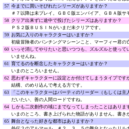
57
今までに買いそびれたシリーズがありますか？
＃７以降は未プレイ。ＧＢＣ版エンパイア、ＧＢＡ版サ
58
クリア出来ずに途中で投げたシリーズはありますか？
ＰＳ２版ＢＵＳＩＮがいまだ未クリアです。
59
お気に入りのキャラクターはいますか？
初級冒険者のパンチングマシーンこと、マーフィー君の
60
いっそ消してやりたいと思いつつも、ズルズルと使って
いませんね。
61
育てるのを断念したキャラクターはいますか？
いまのところいません。
62
思わずキャラクターに設定とか付けてしまうタイプです
結構、のめり込んで考える方です。
63
「このキャラクターはパーティのリーダー（もしくは主
だいたい、善の人間ロードですね。
64
しかも二次創作の域にまでなってしまったことはありま
いまのところ、書き上げられた物語がありません。書き
65
舞台となった好きな都市はありますか？
外伝２のアルマール。＃２、３、５の舞台となったリル