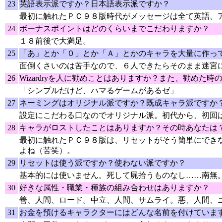
23
英語表示派ですか？日本語表示派ですか？
最初に触れたＰＣ９８版時代がメッセージは全て英語、
24
ボーナスポイントはどのくらいまでこだわりますか？
１８前後で大満足。
25
「あ」とか「０」とか「Ａ」とかのキャラを大量に作っ
面倒くさいのは苦手なので、６人できたらそのまま迷宮
26
Wizardryを人に勧めことはありますか？また、勧めた時
「シンプルだけど、ハマるゲームがあるゼ」
27
ネーミングはオリジナル派ですか？既成キャラ派ですか
設定にこだわる口なのでオリジナル派。初代から、初回
28
キャラがロストしたことはありますか？その時あなたは
最初に触れたＰＣ９８版は、リセットがそう簡単にでき
よね（苦笑）。
29
リセットは使う派ですか？使わない派ですか？
基本的には使いません。死して屍拾うものなし……南無
30
好きな属性・職業・種族の組み合わせはありますか？
善、人間、ロード。中立、人間、サムライ。悪、人間、
31
お金を預けるキャラクターにはどんな名前を付けていま