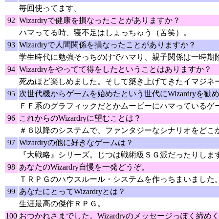
毎回使ってます。
92
Wizardryで健康を損なったことがありますか？
ハマってる時、寝不足はしょっちゅう（苦笑）。
93
Wizardryで人間関係を損なったことがありますか？
学生時代に勉強そっちのけでハマり、親子関係は一時期
94
Wizardryをやってて得をしたということはありますか？
死ぬほど楽しめました。そして築き上げてきたイマジネ
95
次世代機からゲームを始めたという世代にWizardryを
ＦＦ系のグラフィックだとかムービーにハマっているゲ
96
これからのWizardryに望むことは？
＃６以降のシステムで、ファンタジーなシナリオをどこ
97
Wizardryの他に好きなゲームは？
『大戦略』シリーズ。じつは戦術級ＳＧ派だったりしま
98
あなたのWizardry自慢を一発どうぞ。
ＴＲＰＧのハウスルール・システムを作っちまいました
99
あなたにとってWizardryとは？
生涯最高の傑作ＲＰＧ。
100
おつかれさまでした。Wizardryのメッセージっぽく締