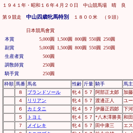
１９４１年・昭和１６年４月２０日 中山競馬場 晴 良
中山四歳牝馬特別
第９競走
１８００米 （９頭）
日本競馬會賞
本賞
5,000圓
1,500圓
800圓
550圓
250圓
副賞
5,000圓
1,500圓
800圓
550圓
250圓
生産者賞
500圓
調敎師賞
250圓
騎手賞
250圓
枠順
馬番
馬名
性齢
斤量
騎手
馬主
８
ブランドソール
牝４
５７
阿部正太郞
加藤
４
リリアン
牝４
５７
渡邊正人
ユー
６
カミタニ
牝４
５７
伊藤正四郞
下河
５
トヨミ
牝４
５７
*八木澤勝美
和田
７
メイレキ
牝４
５７
田中康三
エス