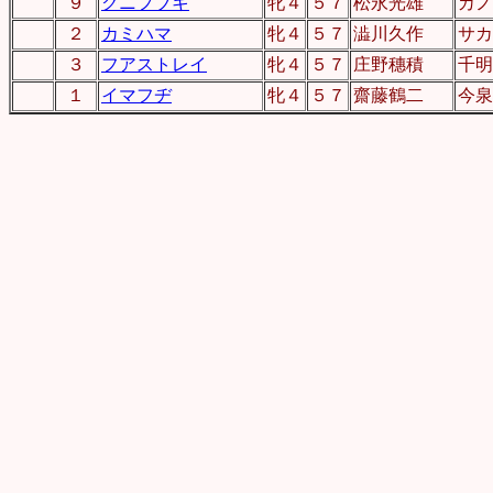
９
クニフブキ
牝４
５７
松永光雄
カノ
２
カミハマ
牝４
５７
澁川久作
サカ
３
フアストレイ
牝４
５７
庄野穗積
千明
１
イマフヂ
牝４
５７
齋藤鶴二
今泉