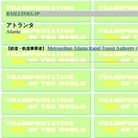
RAILLINKS.JP
アトランタ
Atlanta
Metropolitan Atlanta Rapid Transit Authorit
【鉄道・軌道事業者】