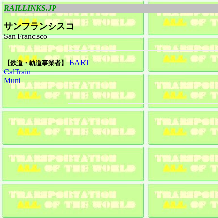
RAILLINKS.JP
サンフランシスコ
San Francisco
BART
【鉄道・軌道事業者】
CalTrain
Muni